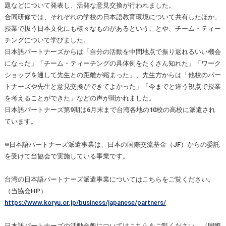
題などについて発表し、活発な意見交換が行われました。
合同研修では、それぞれの学校の日本語教育環境について共有したほか、
授業で扱う日本文化にも様々なものがあるということや、チーム・ティー
チングについて学びました。
日本語パートナーズからは「自分の活動を中間地点で振り返れるいい機会
になった」「チーム・ティーチングの具体例をたくさん知れた」「ワーク
ショップを通して先生との距離が縮まった」、先生方からは「他校のパー
トナーズや先生と意見交換ができてよかった」「今までと違う視点で授業
を考えることができた」などの声が聞かれました。
日本語パートナーズ第9期は6月末まで台湾各地の10校の高校に派遣され
ています。
※日本語パートナーズ派遣事業は、日本の国際交流基金（JF）からの委託
を受けて当協会で実施している事業です。
台湾の日本語パートナーズ派遣事業についてはこちらをご覧ください。
（当協会HP）
https://www.koryu.or.jp/business/japanese/partners/
日本語パートナーズの活動全般についてはこちらをご覧ください。（国際