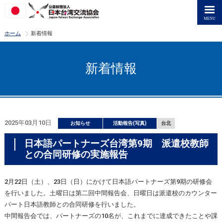
>
ホーム
新着情報
新着情報
2025年03月10日
お知らせ
活動報告(写真)
台北
日本語パートナーズ台湾第9期 派遣校教師
との合同研修の実施報告
2月22日（土）、23日（日）にかけて日本語パートナーズ第9期の研修会
を行いました。土曜日は第二回中間報告会、日曜日は派遣校のカウンター
パート日本語教師との合同研修を行いました。
中間報告会では、パートナーズの10名が、これまでに達成できたことや課