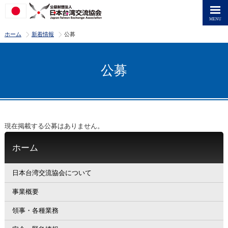
>
>
ホーム
新着情報
公募
公募
現在掲載する公募はありません。
ホーム
日本台湾交流協会について
事業概要
領事・各種業務