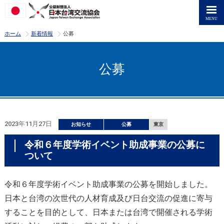
>
>
ホーム
新着情報
公募
公募
2023年11月27日
お知らせ
公募
東京
令和６年度学術イベント助成事業の公募に
ついて
令和６年度学術イベント助成事業の公募を開始しました。
日本と台湾の次世代の人材育成及び日台交流の促進に寄与
することを目的として、日本または台湾で開催される学術