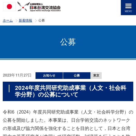
>
>
ホーム
新着情報
公募
公募
2023年11月27日
お知らせ
公募
東京
2024年度共同研究助成事業（人文・社会科
学分野）の公募について
令和6（2024）年度共同研究助成事業（人文・社会科学分野）の
公募を開始しました。本事業は、日台学術交流のネットワーク
の形成及び協力関係を強化することを目的として，日本と台湾