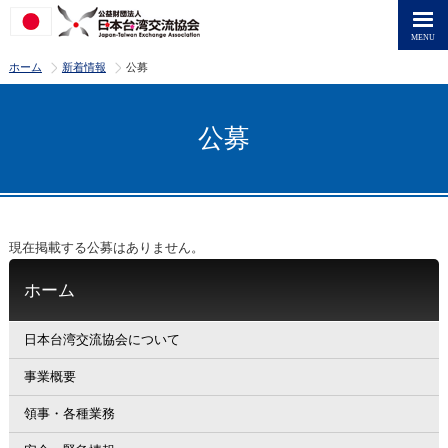
>
>
ホーム
新着情報
公募
公募
現在掲載する公募はありません。
ホーム
日本台湾交流協会について
事業概要
領事・各種業務