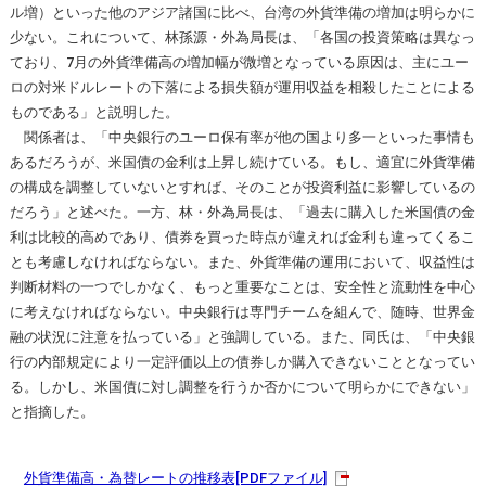
ル増）といった他のアジア諸国に比べ、台湾の外貨準備の増加は明らかに
少ない。これについて、林孫源・外為局長は、「各国の投資策略は異なっ
ており、7月の外貨準備高の増加幅が微増となっている原因は、主にユー
ロの対米ドルレートの下落による損失額が運用収益を相殺したことによる
ものである」と説明した。
関係者は、「中央銀行のユーロ保有率が他の国より多一といった事情も
あるだろうが、米国債の金利は上昇し続けている。もし、適宜に外貨準備
の構成を調整していないとすれば、そのことが投資利益に影響しているの
だろう」と述べた。一方、林・外為局長は、「過去に購入した米国債の金
利は比較的高めであり、債券を買った時点が違えれば金利も違ってくるこ
とも考慮しなければならない。また、外貨準備の運用において、収益性は
判断材料の一つでしかなく、もっと重要なことは、安全性と流動性を中心
に考えなければならない。中央銀行は専門チームを組んで、随時、世界金
融の状況に注意を払っている」と強調している。また、同氏は、「中央銀
行の内部規定により一定評価以上の債券しか購入できないこととなってい
る。しかし、米国債に対し調整を行うか否かについて明らかにできない」
と指摘した。
外貨準備高・為替レートの推移表[PDFファイル]