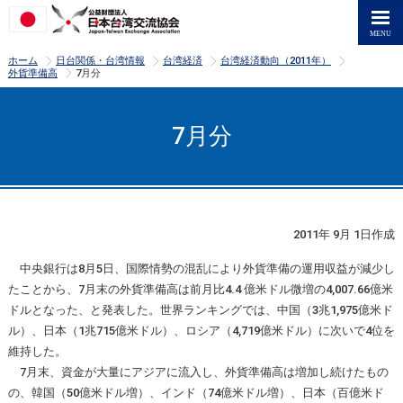
>
>
>
>
ホーム
日台関係・台湾情報
台湾経済
台湾経済動向（2011年）
>
外貨準備高
7月分
7月分
2011年 9月 1日作成
中央銀行は8月5日、国際情勢の混乱により外貨準備の運用収益が減少し
たことから、7月末の外貨準備高は前月比4.4 億米ドル微増の4,007.66億米
ドルとなった、と発表した。世界ランキングでは、中国（3兆1,975億米ド
ル）、日本（1兆715億米ドル）、ロシア（4,719億米ドル）に次いで4位を
維持した。
7月末、資金が大量にアジアに流入し、外貨準備高は増加し続けたもの
の、韓国（50億米ドル増）、インド（74億米ドル増）、日本（百億米ド