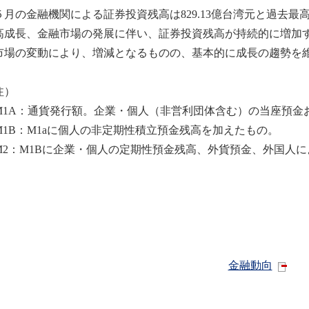
月の金融機関による証券投資残高は829.13億台湾元と過去
高成長、金融市場の発展に伴い、証券投資残高が持続的に増加
市場の変動により、増減となるものの、基本的に成長の趨勢を
注）
M1A：通貨発行額。企業・個人（非営利団体含む）の当座預金
M1B：M1aに個人の非定期性積立預金残高を加えたもの。
M2：M1Bに企業・個人の定期性預金残高、外貨預金、外国人
金融動向