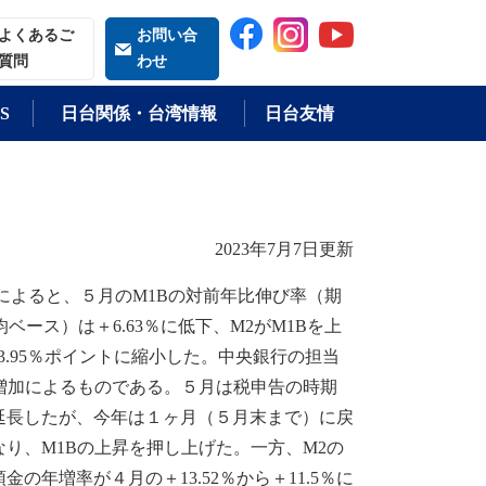
索される語
よくあるご
お問い合
質問
わせ
S
日台関係・台湾情報
日台友情
2023年7月7日更新
によると、５月のM1Bの対前年比伸び率（期
ベース）は＋6.63％に低下、M2がM1Bを上
3.95％ポイントに縮小した。中央銀行の担当
増加によるものである。５月は税申告の時期
延長したが、今年は１ヶ月（５月末まで）に戻
り、M1Bの上昇を押し上げた。一方、M2の
年増率が４月の＋13.52％から＋11.5％に