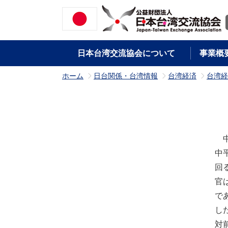
日本台湾交流協会について
事業概
ホーム
日台関係・台湾情報
台湾経済
台湾経
>
>
>
中
中
回
官
で
し
対