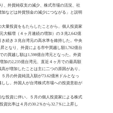
なり、外貨純収支の減少、株式市場の活況、社
増加などは外貨預金の減少につながる」と説明
大量投資をもたらしたことから、個人投資家
大幅増（４ヶ月連続の増加）の３兆2,642億
引き続き３兆台湾元の高水準を維持した。中央
昇となり、外資による市中買越し額1,762億台
の買越し額は1,598億台湾元となった。外資
加の2,235億台湾元、直近４ヶ月での最高額
残高が増加したことは主に二つの原因があり、
月の外資純流入額が73.62億米ドルとなっ
越しし、外国人が台湾株式市場への投資意欲が
な投資に伴い、５月の個人投資家による株式
資比率は４月の30.2％から32.7％に上昇し