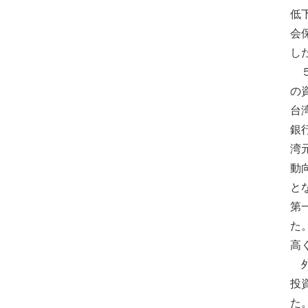
低
会
し
５
の
台
銀
湾
動
と
第
た
高
外
投
た