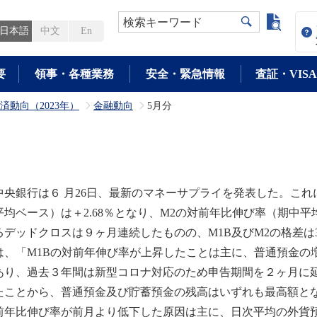
よく検
検索キーワード
日本語
中文
En
要
領事・各種業務
安全・緊急情報
査証・VISA
済動向（2023年）
金融動向
5月分
>
>
央銀行は６ 月26日、最新のマネーサプライを発表した。これ
平均ベース）は＋2.68％となり、M2の対前年比伸び率（期中平均
るデッドクロスは９ヶ月連続したものの、M1B及びM2の格差は
は、「M1Bの対前年伸び率が上昇したことは主に、普通預金の
あり、過去３年間は新型コロナ対応のため申告期間を２ヶ月に
たことから、普通預金及び貯蓄預金の残高はいずれも最高額とな
前年比伸び率が前月より低下した原因は主に、日次平均の外貨預金の