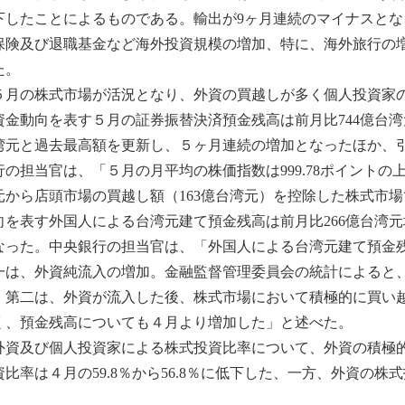
下したことによるものである。輸出が9ヶ月連続のマイナスと
保険及び退職基金など海外投資規模の増加、特に、海外旅行の
た。
月の株式市場が活況となり、外資の買越しが多く個人投資家の
資金動向を表す５月の証券振替決済預金残高は前月比744億台湾元
湾元と過去最高額を更新し、５ヶ月連続の増加となったほか、
行の担当官は、「５月の月平均の株価指数は999.78ポイントの上
元から店頭市場の買越し額（163億台湾元）を控除した株式市場で
向を表す外国人による台湾元建て預金残高は前月比266億台湾元増
なった。中央銀行の担当官は、「外国人による台湾元建て預金
一は、外資純流入の増加。金融監督管理委員会の統計によると、５
。第二は、外資が流入した後、株式市場において積極的に買い
く、預金残高についても４月より増加した」と述べた。
資及び個人投資家による株式投資比率について、外資の積極的
資比率は４月の59.8％から56.8％に低下した、一方、外資の株式投
。