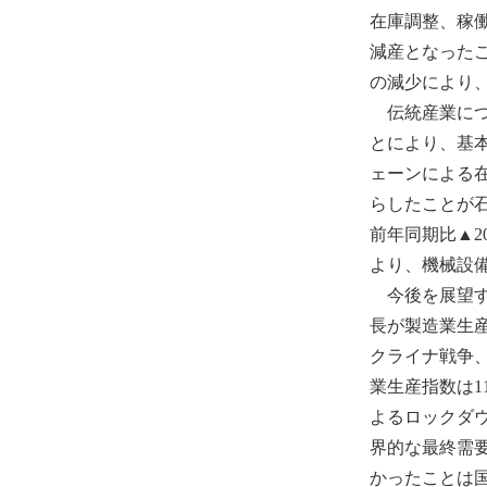
在庫調整、稼働
減産となったこ
の減少により、
伝統産業につ
とにより、基本
ェーンによる
らしたことが
前年同期比▲2
より、機械設備
今後を展望す
長が製造業生
クライナ戦争
業生産指数は11
よるロックダ
界的な最終需
かったことは