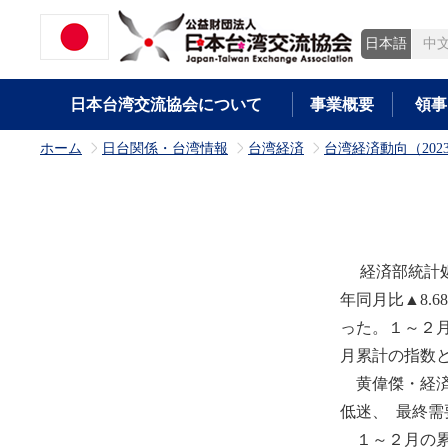
日本語
中
日本台湾交流協会について
事業概要
領事
ホーム
日台関係・台湾情報
台湾経済
台湾経済動向（202
>
>
>
経済部統計処は
年同月比▲8.
った。１～２月
月累計の指数と
黄偉傑・経済
低迷、 最終
１～２月の累