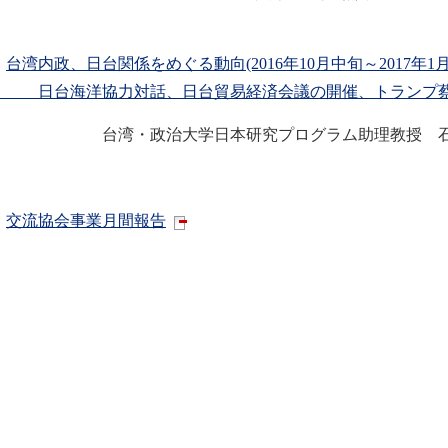
．
台湾内政、日台関係をめぐる動向(2016年10月中旬～2017年1
台海洋協力対話、日台貿易経済会議の開催、トランプ蔡
湾・政治大学日本研究プログラム助理教授
．
交流協会事業月間報告