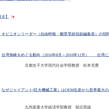
目次】
．オピニオンリーダー（自由時報・鄒景旻総括副編集長）の招
．
台湾海峡をめぐる動向（2016年8月～2016年12月） 台
都女子大学現代社会学部教授 松本充豊
．
なぜジャイアント(巨大機械工業）はOEM生産から世界最大
州産業大学経済学部教授 朝元照雄