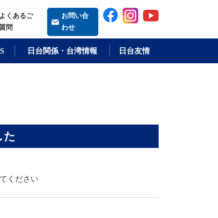
索される語
よくあるご
お問い合
質問
わせ
S
日台関係・台湾情報
日台友情
した
してください