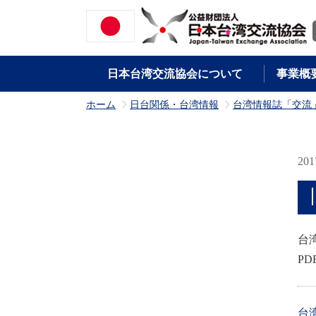
日本台湾交流協会について
事業概
ホーム
日台関係・台湾情報
台湾情報誌「交流
>
>
20
台
P
台