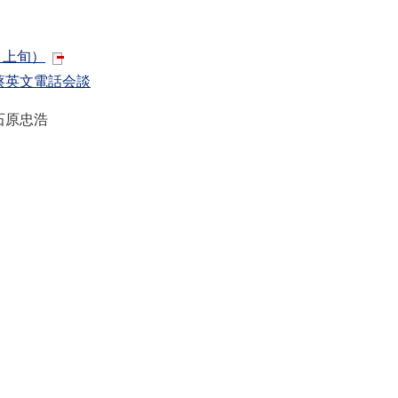
月上旬）
英文電話会談
 石原忠浩