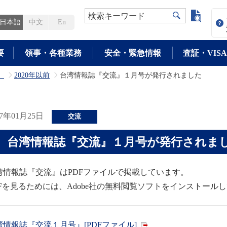
よく検
検索キーワード
日本語
中文
En
要
領事・各種業務
安全・緊急情報
査証・VISA
」
2020年以前
台湾情報誌『交流』１月号が発行されました
>
>
17年01月25日
交流
台湾情報誌『交流』１月号が発行されま
湾情報誌『交流』はPDFファイルで掲載しています。
DFを見るためには、Adobe社の無料閲覧ソフトをインストール
湾情報誌『交流１月号』[PDFファイル]