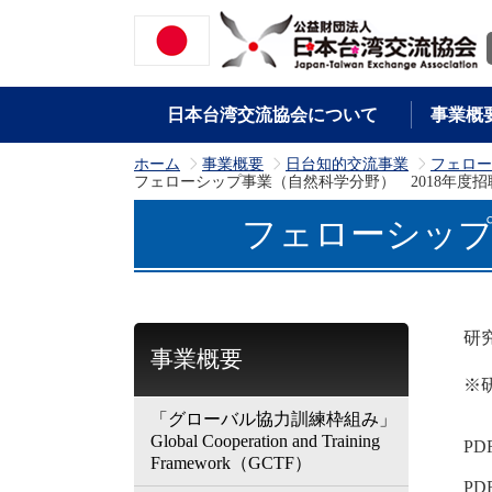
日本台湾交流協会について
事業概
ホーム
事業概要
日台知的交流事業
フェロー
>
>
>
フェローシップ事業（自然科学分野） 2018年度
フェローシップ
研
事業概要
※
「グローバル協力訓練枠組み」
Global Cooperation and Training
P
Framework（GCTF）
P