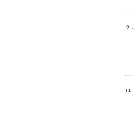
９
所
専
研
招
10
所
専
研
招聘