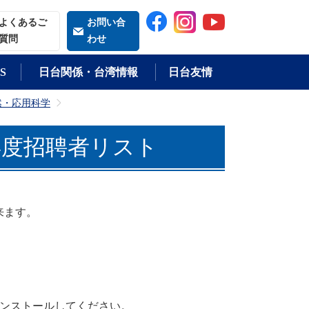
索される語
よくあるご
お問い合
質問
わせ
S
日台関係・台湾情報
日台友情
度自然・応用科学
>
年度招聘者リスト
来ます。
ンストールしてください。