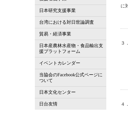
に
日本研究支援事業
招
台湾における対日世論調査
貿易・経済事業
３
日本産農林水産物・食品輸出支
所
援プラットフォーム
専
イベントカレンダー
研
当協会のFacebook公式ページに
招
ついて
日本文化センター
日台友情
４
所
専