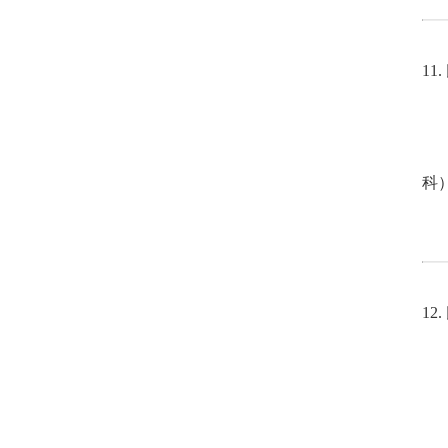
11
所
専
研
科
招
12
所
専
研
招