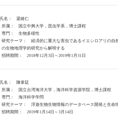
. 氏名： 梁維仁
属： 国立中興大学，昆虫学系，博士課程
門： 生物多様性
究テーマ： 経済的に重大な害虫であるイエシロアリの自然
）の生物地理学的研究から解明する
聘期間： 2018年12月3日～2019年1月31日
. 氏名： 陳韋廷
属： 国立台湾海洋大学，海洋科学資源学院，博士課程
門： 海洋科学学問
究テーマ： 浮遊生物生物情報のデータベース開発と生命情
聘期間： 2019年1月14日～3月14日