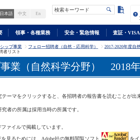
よく検
検索キーワード
日本語
中文
En
要
領事・各種業務
安全・緊急情報
査証・VISA
シップ事業
フェロー招聘者（自然・応用科学）
2017-2020年
>
>
招聘者リスト
事業（自然科学分野） 2018
究テーマをクリックすると、各招聘者の報告書を読むことが出
研究者の所属は採用当時の所属です。
DFファイルで掲載しています。
DFを見るためには、Adobe社の無料閲覧ソフト
をイ