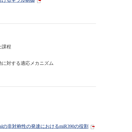
おけるキラル制御
士課程
動に対する適応メカニズム
rsiventralの非対称性の発達におけるmiR390の役割