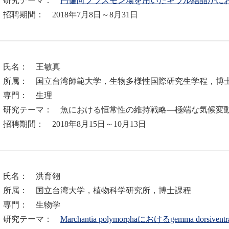
究テーマ：
円偏向プラズモン場を用いたキラル結晶かに
聘期間： 2018年7月8日～8月31日
．氏名： 王敏真
属： 国立台湾師範大学，生物多様性国際研究生学程，博
門： 生理
究テーマ： 魚における恒常性の維持戦略―極端な気候変
聘期間： 2018年8月15日～10月13日
．氏名： 洪育翎
属： 国立台湾大学，植物科学研究所，博士課程
門： 生物学
究テーマ：
Marchantia polymorphaにおけるgemma do