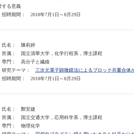
対する意義
聘期間： 2018年7月1日～8月29日
．氏名： 陳莉婷
属： 国立清華大学，化学行程系，博士課程
門： 高分子と繊維
究テーマ：
三次元電子顕微鏡法によるブロック共重合体
聘期間： 2018年7月1日～8月29日
．氏名： 鄭安婕
属： 国立交通大学，応用科学系，博士課程
門： 物理化学