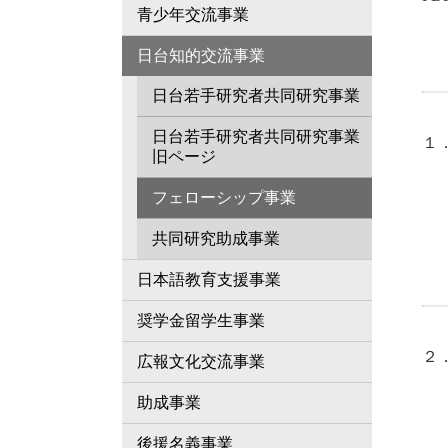
青少年交流事業
日台知的交流事業
日台若手研究者共同研究事業
日台若手研究者共同研究事業
１
旧ページ
所
フェローシップ事業
専
研
共同研究助成事業
招
日本語教育支援事業
奨学金留学生事業
２
広報文化交流事業
所
助成事業
専
研
後援名義事業