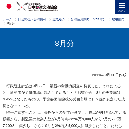
>
>
>
>
ホーム
日台関係・台湾情報
台湾経済
台湾経済動向（2011年）
雇用動向
>
8月分
8月分
2011年 9月 30日作成
行政院主計処は9月22日、最新の労働力調査を発表した。それによる
と、新卒者が労働市場に流入していることの影響から、8月の失業率は
4.45%となったものの、季節要因控除後の労働市場は引き続き安定した成
長となっている。
唯一注意すべことは、海外からの受注が減少し、輸出が伸び悩んでいる
影響から、製造業の就業人数が6月時点の296万9,000人から7月の296万
7,000人に減少し、さらに8月も296万人5,000人に減少したこと。ただし、