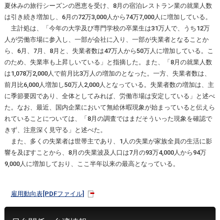
夏休みの旅行シーズンの恩恵を受け、8月の宿泊レストラン業の就業人数
は引き続き増加し、6月の72万3,000人から74万7,000人に増加している。
主計処は、「今年の大学及び専門学校の卒業生は31万人で、うち12万
人が労働市場に参入し、一部が会社に入り、一部が失業者となることか
ら、6月、7月、8月と、失業者数は47万人から50万人に増加している。こ
のため、失業率も上昇しいている」と指摘した。また、「8月の就業人数
は1,078万2,000人で前月比3万人の増加のとなった。一方、失業者数は、
前月比6,000人増加し50万人2,000人となっている。失業者数の増加は、主
に季節要因であり、全体としてみれば、労働市場は安定している」と述べ
た。なお、最近、国内企業において無給休暇現象が始まっていると伝えら
れていることについては、「8月の調査ではまだそういった現象を確認で
きず、注意深く見守る」と述べた。
また、多くの失業者は世帯主であり、1人の失業が家族全員の生活に影
響を及ぼすことから、8月の失業波及人口は7月の93万4,000人から94万
9,000人に増加しており、ここ半年以来の最高となっている。
雇用動向表[PDFファイル]