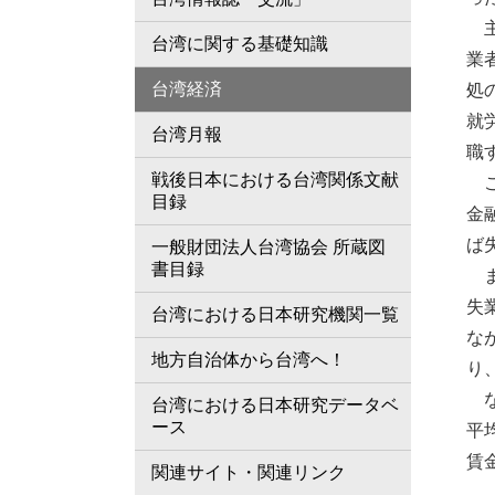
主
台湾に関する基礎知識
業
台湾経済
処
就
台湾月報
職
戦後日本における台湾関係文献
こ
目録
金
ば
一般財団法人台湾協会 所蔵図
書目録
ま
失
台湾における日本研究機関一覧
な
地方自治体から台湾へ！
り
な
台湾における日本研究データベ
ース
平
賃
関連サイト・関連リンク