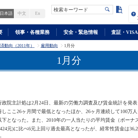
よく検
検索キーワード
日本語
中文
En
要
領事・各種業務
安全・緊急情報
査証・VISA
済動向（2011年）
雇用動向
1月分
>
>
1月分
政院主計処は2月24日、最新の労働力調査及び賃金統計を発表し
善しここ26ヶ月間で最低となったほか、26ヶ月連続して100万
以下となった。また、2010年の一人当たりの平均賃金（ボーナス
44,424元)に比べ6元上回り過去最高となったが、経常性賃金は3
た。