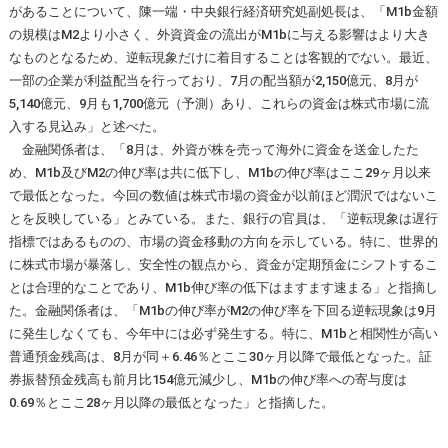
があることについて、陳一端・中央銀行経済研究処副処長は、「M1b金額
の規模はM2より小さく、外資資金の流出がM1bに与える影響はより大き
なものとなるため、逆転現象だけに着目することは客観的でない。最近、
一部の企業が利益配当を行っており、7月の配当額が2,150億元、8月が
5,140億元、9月も1,700億元（予測）あり、これらの資金は株式市場に流
入する見込み」と述べた。
金融関係者は、「8月は、外資が株を売って海外に資金を送金したた
め、M1b及びM2の伸び率は共に低下し、M1bの伸び率はここ29ヶ月以来
で最低となった。今回の数値は株式市場の資金が以前ほど潤沢ではないこ
とを反映している」とみている。また、銀行の官員は、「逆転現象は遅行
指標ではあるものの、市場の資金移動の方向を示している。特に、世界的
に株式市場が暴落し、安全性の観点から、資金が定期預金にシフトするこ
とは合理的なことであり、M1b伸び率の低下はますます速まる」と指摘し
た。金融関係者は、「M1bの伸び率がM2の伸び率を下回る逆転現象は9月
に発生しなくても、今年中には必ず発生する。特に、M1bと相関性が高い
普通預金残高は、8月が同＋6.46％とここ30ヶ月以降で最低となった。証
券振替預金残高も前月比154億元減少し、M1bの伸び率への寄与度は
0.69％とここ28ヶ月以降の最低となった」と指摘した。