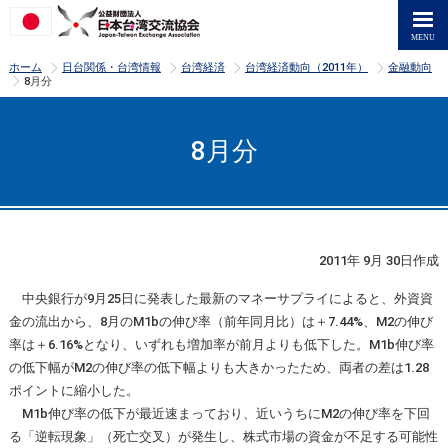
>
>
>
>
ホーム
日台関係・台湾情報
台湾経済
台湾経済動向（2011年）
金融動向
>
8月分
8月分
2011年 9月 30日作成
中央銀行が9月25日に発表した最新のマネーサプライによると、外資資
金の流出から、8月のM1bの伸び率（前年同月比）は＋7.44%、M2の伸び
率は＋6.16%となり、いずれも増加率が前月よりも低下した。M1b伸び率
の低下幅がM2の伸び率の低下幅よりも大きかったため、両者の差は1.28
ポイントに縮小した。
M1b伸び率の低下が最近速まっており、近いうちにM2の伸び率を下回
る「逆転現象」（死亡交叉）が発生し、株式市場の資金が不足する可能性