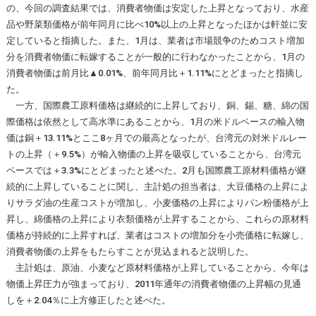
の、今回の調査結果では、消費者物価は安定した上昇となっており、水産
品や野菜類価格が前年同月に比べ10%以上の上昇となったほかは軒並に安
定していると指摘した。また、1月は、業者は市場競争のためコスト増加
分を消費者物価に転嫁することが一般的に行わなかったことから、1月の
消費者物価は前月比▲0.01%、前年同月比＋1.11%にとどまったと指摘し
た。
一方、国際農工原料価格は継続的に上昇しており、銅、錫、糖、綿の国
際価格は依然として高水準にあることから、1月の米ドルベースの輸入物
価は銅＋13.11%とここ8ヶ月での最高となったが、台湾元の対米ドルレー
トの上昇（＋9.5%）が輸入物価の上昇を吸収していることから、台湾元
ベースでは＋3.3%にとどまったと述べた。2月も国際農工原材料価格が継
続的に上昇していることに関し、主計処の担当者は、大豆価格の上昇によ
りサラダ油の生産コストが増加し、小麦価格の上昇によりパン粉価格が上
昇し、綿価格の上昇により衣類価格が上昇することから、これらの原材料
価格が持続的に上昇すれば、業者はコストの増加分を小売価格に転嫁し、
消費者物価の上昇をもたらすことが見込まれると説明した。
主計処は、原油、小麦など原材料価格が上昇していることから、今年は
物価上昇圧力が強まっており、2011年通年の消費者物価の上昇幅の見通
しを＋2.04％に上方修正したと述べた。