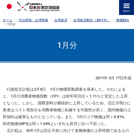
>
>
>
>
ホーム
日台関係・台湾情報
台湾経済
台湾経済動向（2011年）
物価動向
>
1月分
1月分
2011年 3月 17日作成
行政院主計処は2月9日、1月の物価変動調査を発表した。それによる
と、1月の消費者物価指数（CPI）は前年同月比＋1.11％と安定した上昇
となった。しかし、国際原料が継続的に上昇しているため、旧正月明けに
業者はコスト増加分を消費者物価に転嫁する可能性が高く、国内物価の上
昇傾向は確実なものとなっている。また、1月のコア物価は同＋0.81%、
卸売物価(WPI)は同＋1.64%といずれも前月に比べ下回った。
主計処は、例年1月は旧正月前に向けて各種物価の上昇時期であるもの