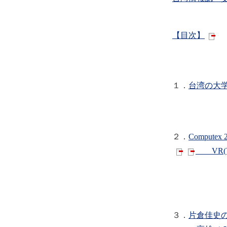
【目次】
１．
台湾の大
法政大学
２．
Compute
VR(Vi
台北市コン
３．
片倉佳史