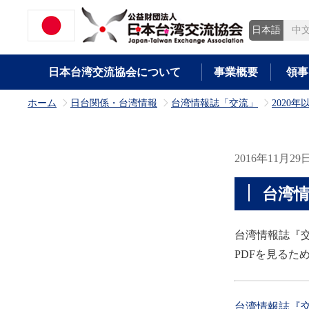
日本語
中
日本台湾交流協会について
事業概要
領事
ホーム
日台関係・台湾情報
台湾情報誌「交流」
2020年
>
>
>
2016年11月29
台湾
台湾情報誌『交
PDFを見るた
台湾情報誌『