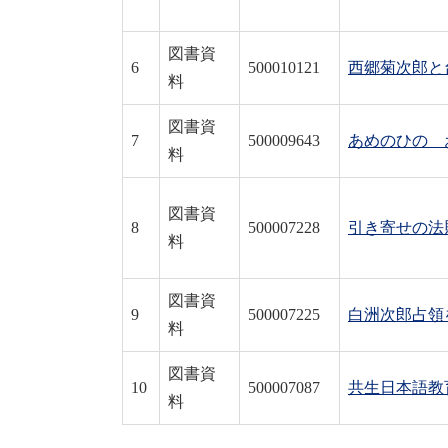
図書資
6
500010121
西郷菊次郎と
料
図書資
7
500009643
あめのひの 
料
図書資
8
500007228
引き寄せの法
料
図書資
9
500007225
白洲次郎占領
料
図書資
10
500007087
共生日本語教
料