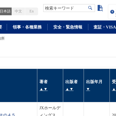
よく検
検索キーワード
日本語
中文
En
要
領事・各種業務
安全・緊急情報
査証・VISA
務所
著者
出版者
出版年月
受
▲
▼
▲
▼
▼
▲
JXホールデ
その４５
ィングス
20