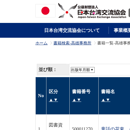
日本台湾交流協会について
事業概
ホーム
書籍検索-高雄事務所
書籍一覧-高雄事
>
>
並び順：
区分
書籍番号
書籍名
No
▲
▼
▲
▼
▲
▼
図書資
1
500011270
童話の花束 