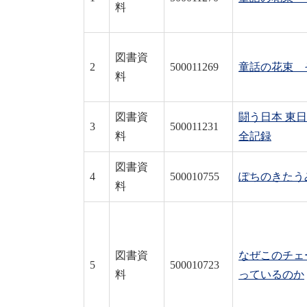
料
図書資
2
500011269
童話の花束 
料
図書資
闘う日本 東
3
500011231
料
全記録
図書資
4
500010755
ぽちのきたう
料
図書資
なぜこのチェ
5
500010723
料
っているのか