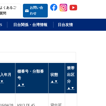
索される語
よくあるご
お問い合
質問
わせ
S
日台関係・台湾情報
日台友情
禁帯
棚番号・分類番
入年月
状態
出区
号
▼
▲
▼
分
▲
▼
▲
▼
16/04/28
k913 JX 45
貸出可