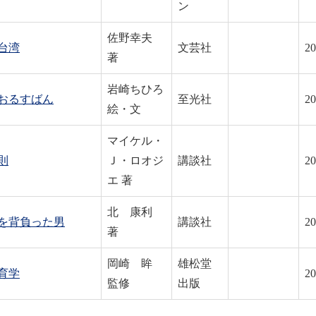
ン
佐野幸夫
台湾
文芸社
20
著
岩崎ちひろ
おるすばん
至光社
20
絵・文
マイケル・
則
Ｊ・ロオジ
講談社
20
エ 著
北 康利
を背負った男
講談社
20
著
岡崎 眸
雄松堂
育学
20
監修
出版