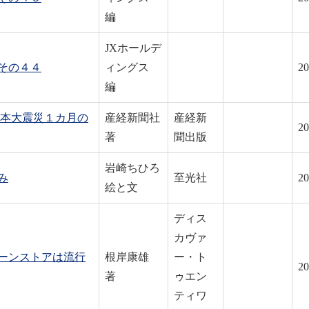
編
JXホールデ
その４４
ィングス
20
編
日本大震災１カ月の
産経新聞社
産経新
20
著
聞出版
岩崎ちひろ
み
至光社
20
絵と文
ディス
カヴァ
ーンストアは流行
根岸康雄
ー・ト
20
著
ゥエン
ティワ