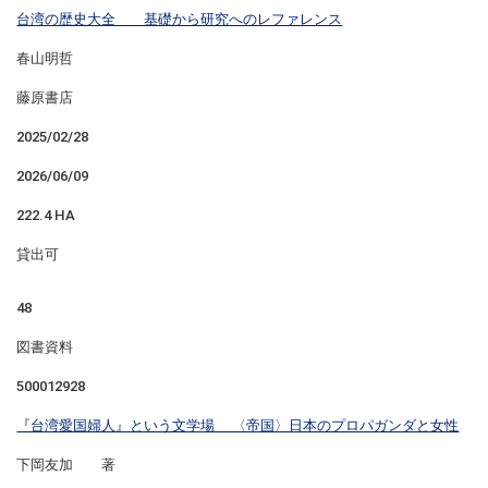
台湾の歴史大全 基礎から研究へのレファレンス
春山明哲
藤原書店
2025/02/28
2026/06/09
222.4 HA
貸出可
48
図書資料
500012928
『台湾愛国婦人』という文学場 〈帝国〉日本のプロパガンダと女性
下岡友加 著