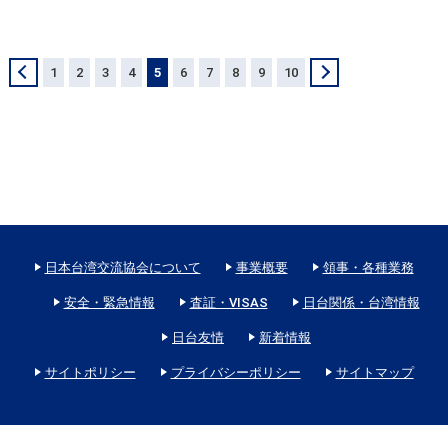
＜
1
2
3
4
5
6
7
8
9
10
＞
日本台湾交流協会について
事業概要
領事・各種業務
安全・緊急情報
査証・VISAS
日台関係・台湾情報
日台友情
新着情報
サイトポリシー
プライバシーポリシー
サイトマップ