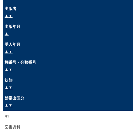
出版者
▲
▼
出版年月
▲
受入年月
▲
▼
棚番号・分類番号
▲
▼
状態
▲
▼
禁帯出区分
▲
▼
41
図書資料