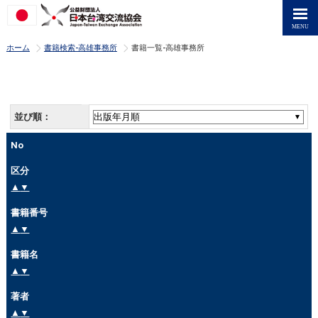
>
>
ホーム
書籍検索-高雄事務所
書籍一覧-高雄事務所
並び順：
No
区分
▲
▼
書籍番号
▲
▼
書籍名
▲
▼
著者
▲
▼