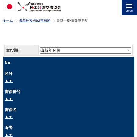
>
>
ホーム
書籍検索-高雄事務所
書籍一覧-高雄事務所
並び順：
No
区分
▲
▼
書籍番号
▲
▼
書籍名
▲
▼
著者
▲
▼