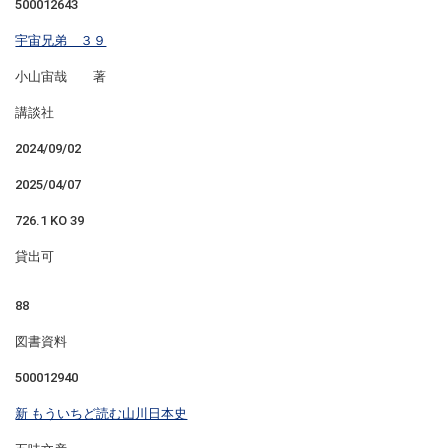
500012643
宇宙兄弟 ３９
小山宙哉 著
講談社
2024/09/02
2025/04/07
726.1 KO 39
貸出可
88
図書資料
500012940
新 もういちど読む山川日本史