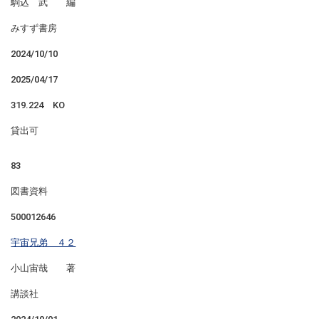
駒込 武 編
みすず書房
2024/10/10
2025/04/17
319.224 KO
貸出可
83
図書資料
500012646
宇宙兄弟 ４２
小山宙哉 著
講談社