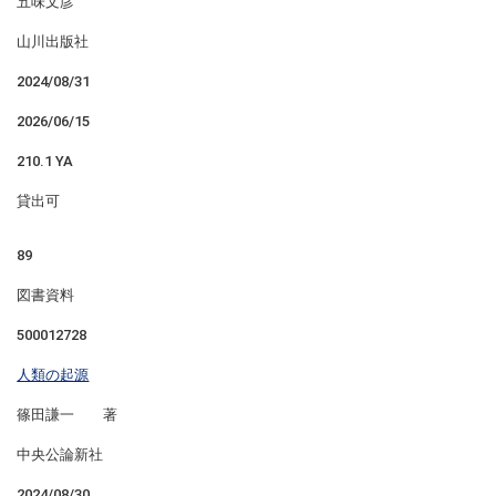
五味文彦
山川出版社
2024/08/31
2026/06/15
210.1 YA
貸出可
89
図書資料
500012728
人類の起源
篠田謙一 著
中央公論新社
2024/08/30