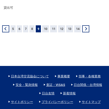
貸出可
＜
5
6
7
8
9
10
11
12
13
14
＞
日本台湾交流協会について
事業概要
領事・各種業務
安全・緊急情報
査証・VISAS
日台関係・台湾情報
日台友情
新着情報
サイトポリシー
プライバシーポリシー
サイトマップ