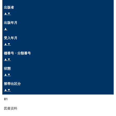
出版者
▲
▼
出版年月
▲
受入年月
▲
▼
棚番号・分類番号
▲
▼
状態
▲
▼
禁帯出区分
▲
▼
81
図書資料