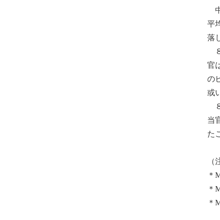
中
平
落
８
官
の
或
８
当
た
（
＊
＊
＊