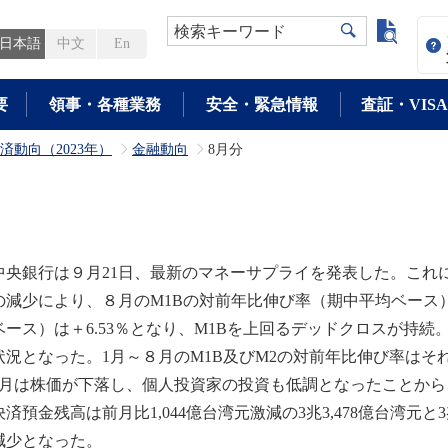
よく検
検索キーワード
日本語
中文
En
要
領事・各種業務
安全・緊急情報
査証・VISA
済動向（2023年）
金融動向
8月分
>
>
央銀行は９月21日、最新のマネーサプライを発表した。これ
の減少により、８月のM1Bの対前年比伸び率（期中平均ベース）
ベース）は＋6.53％となり、M1Bを上回るデッドクロスが持
状況となった。1月～８月のM1B及びM2の対前年比伸び率はそれぞ
月は株価が下落し、個人投資家の投資も低調となったことから
決済預金残高は前月比1,044億台湾元激減の3兆3,478億台湾
減少となった。