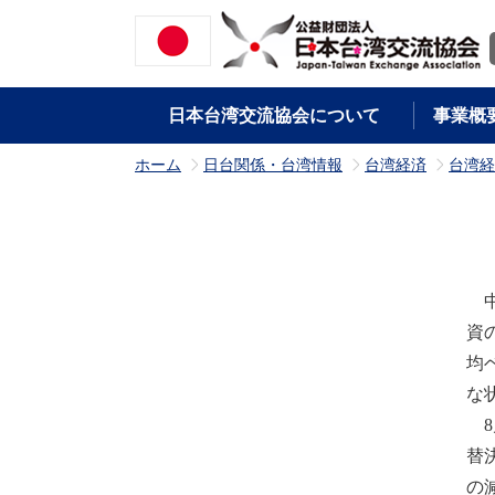
日本台湾交流協会について
事業概
ホーム
日台関係・台湾情報
台湾経済
台湾経
>
>
>
中
資
均
な
8
替
の