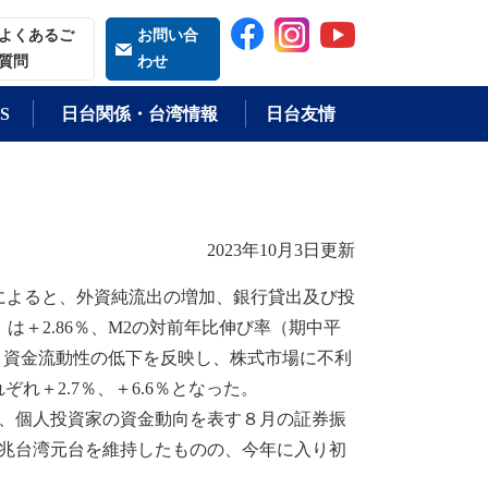
索される語
よくあるご
お問い合
質問
わせ
S
日台関係・台湾情報
日台友情
2023年10月3日更新
によると、外資純流出の増加、銀行貸出及び投
は＋2.86％、M2の対前年比伸び率（期中平
続。資金流動性の低下を反映し、株式市場に不利
れ＋2.7％、＋6.6％となった。
、個人投資家の資金動向を表す８月の証券振
元と3兆台湾元台を維持したものの、今年に入り初