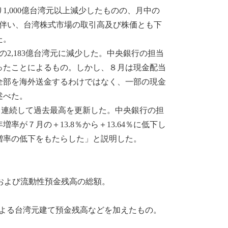
,000億台湾元以上減少したものの、月中の
に伴い、台湾株式市場の取引高及び株価とも下
た。
2,183億台湾元に減少した。中央銀行の担当
ったことによるもの。しかし、８月は現金配当
全部を海外送金するわけではなく、一部の現金
述べた。
ヶ月連続して過去最高を更新した。中央銀行の担
が７月の＋13.8％から＋13.64％に低下し
増率の低下をもたらした」と説明した。
および流動性預金残高の総額。
による台湾元建て預金残高などを加えたもの。