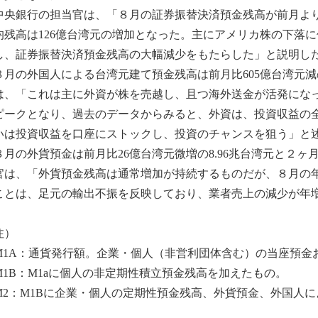
央銀行の担当官は、「８月の証券振替決済預金残高が前月より1
均残高は126億台湾元の増加となった。主にアメリカ株の下落
し、証券振替決済預金残高の大幅減少をもたらした」と説明し
月の外国人による台湾元建て預金残高は前月比605億台湾元減の
は、「これは主に外資が株を売越し、且つ海外送金が活発にな
ピークとなり、過去のデータからみると、外資は、投資収益の
いは投資収益を口座にストックし、投資のチャンスを狙う」と
月の外貨預金は前月比26億台湾元微増の8.96兆台湾元と２
官は、「外貨預金残高は通常増加が持続するものだが、８月の年増率
ことは、足元の輸出不振を反映しており、業者売上の減少が年
注）
M1A：通貨発行額。企業・個人（非営利団体含む）の当座預金
M1B：M1aに個人の非定期性積立預金残高を加えたもの。
M2：M1Bに企業・個人の定期性預金残高、外貨預金、外国人