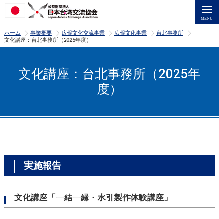
>
>
>
>
>
ホーム
事業概要
広報文化交流事業
広報文化事業
台北事務所
文化講座：台北事務所（2025年度）
文化講座：台北事務所（2025年
度）
実施報告
文化講座「一結一縁・水引製作体験講座」