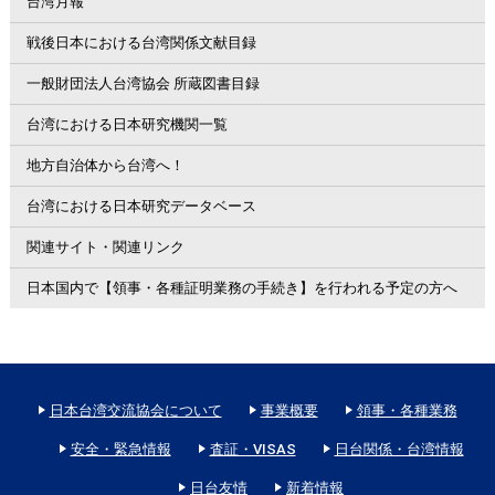
台湾月報
戦後日本における台湾関係文献目録
一般財団法人台湾協会 所蔵図書目録
台湾における日本研究機関一覧
地方自治体から台湾へ！
台湾における日本研究データベース
関連サイト・関連リンク
日本国内で【領事・各種証明業務の手続き】を行われる予定の方へ
日本台湾交流協会について
事業概要
領事・各種業務
安全・緊急情報
査証・VISAS
日台関係・台湾情報
日台友情
新着情報