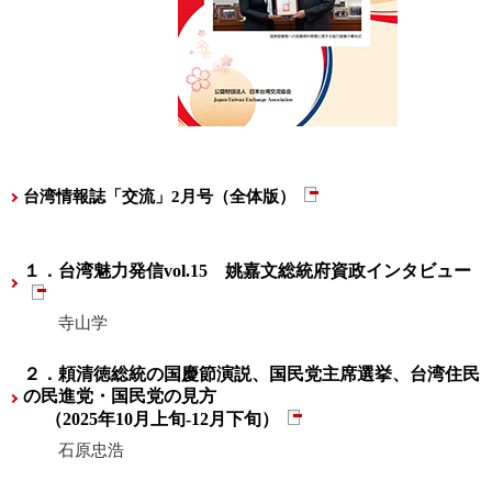
台湾情報誌「交流」2月号（全体版）
１．台湾魅力発信vol.15 姚嘉文総統府資政インタビュー
寺山学
２．頼清徳総統の国慶節演説、国民党主席選挙、台湾住民
の民進党・国民党の見方
（2025年10月上旬-12月下旬）
石原忠浩