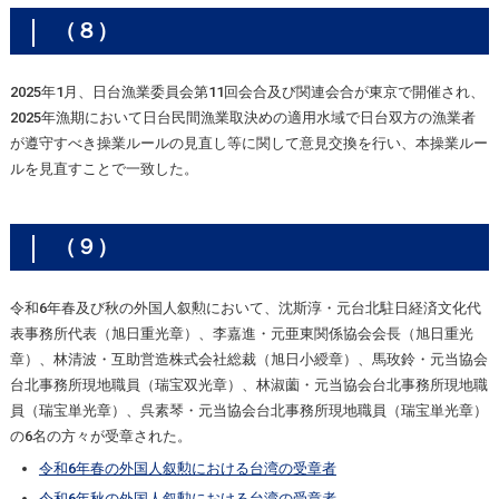
（８）
2025年1月、日台漁業委員会第11回会合及び関連会合が東京で開催され、
2025年漁期において日台民間漁業取決めの適用水域で日台双方の漁業者
が遵守すべき操業ルールの見直し等に関して意見交換を行い、本操業ルー
ルを見直すことで一致した。
（９）
令和6年春及び秋の外国人叙勲において、沈斯淳・元台北駐日経済文化代
表事務所代表（旭日重光章）、李嘉進・元亜東関係協会会長（旭日重光
章）、林清波・互助営造株式会社総裁（旭日小綬章）、馬玫鈴・元当協会
台北事務所現地職員（瑞宝双光章）、林淑薗・元当協会台北事務所現地職
員（瑞宝単光章）、呉素琴・元当協会台北事務所現地職員（瑞宝単光章）
の6名の方々が受章された。
令和6年春の外国人叙勲における台湾の受章者
令和6年秋の外国人叙勲における台湾の受章者