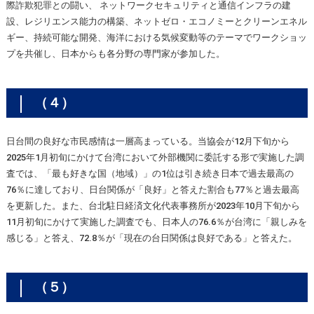
際詐欺犯罪との闘い、 ネットワークセキュリティと通信インフラの建
設、レジリエンス能力の構築、ネットゼロ・エコノミーとクリーンエネル
ギー、持続可能な開発、海洋における気候変動等のテーマでワークショッ
プを共催し、日本からも各分野の専門家が参加した。
（４）
日台間の良好な市民感情は一層高まっている。当協会が12月下旬から
2025年1月初旬にかけて台湾において外部機関に委託する形で実施した調
査では、「最も好きな国（地域）」の1位は引き続き日本で過去最高の
76％に達しており、日台関係が「良好」と答えた割合も77％と過去最高
を更新した。また、台北駐日経済文化代表事務所が2023年10月下旬から
11月初旬にかけて実施した調査でも、日本人の76.6％が台湾に「親しみを
感じる」と答え、72.8％が「現在の台日関係は良好である」と答えた。
（５）