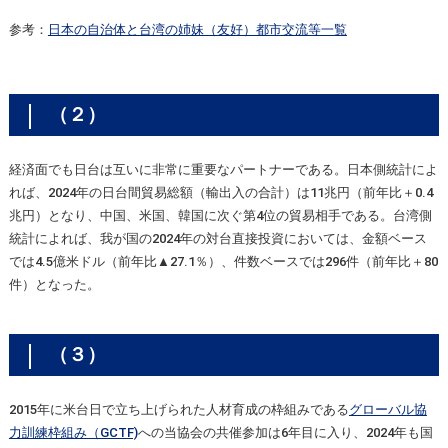
参考：
日本の自治体と台湾の姉妹（友好）都市交流等一覧
（２）
経済面でも日台は互いに非常に重要なパートナーである。日本側統計によ
れば、2024年の日台間貿易総額（輸出入の合計）は11兆円（前年比＋0.4
兆円）となり、中国、米国、韓国に次ぐ第4位の貿易相手である。台湾側
統計によれば、我が国の2024年の対台直接投資においては、金額ベース
では4.5億米ドル（前年比▲27.1％）、件数ベースでは296件（前年比＋80
件）となった。
（３）
2015年に米台日で立ち上げられた人材育成の枠組みである
グローバル協
力訓練枠組み（GCTF)
への当協会の共催参加は6年目に入り、2024年も国