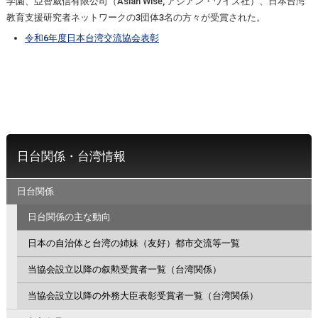
学園、亞智威信有限公司（Asian Wise, アジアン・ワイズ社）、日本台湾
教育支援研究者ネットワークの3団体3名の方々が受賞された。
令和6年度日本台湾交流協会表彰
日台関係・台湾情報
日台関係
日台関係の主な動向
日本の自治体と台湾の姉妹（友好）都市交流等一覧
当協会設立以降の叙勲受賞者一覧（台湾関係）
当協会設立以降の外務大臣表彰受賞者一覧（台湾関係）