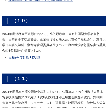
（１０）
2024年度外務大臣表彰において、小笠原欣幸・東京外国語大学名誉教
授、日華青少年交流協会、玉蘭荘（社団法人台北市松年福祉会）、東呉大
学日本語文学科、潮音寺管理委員会及びバシー海峡戦没者慰霊祭実行委員
会の1名4団体が受賞された。
令和6年度外務大臣表彰
（１１）
2024年度日本台湾交流協会表彰において、佐藤幸人・独立行政法人日本
貿易振興機構アジア経済研究所研究推進部上席主任調査研究員、野嶋剛・
大東文化大学教授・ジャーナリスト、張昌彦・映画評論家、学校法人佐久