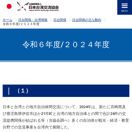
>
>
>
>
ホーム
日台関係・台湾情報
日台関係
日台関係の主な動向
令和６年度/２０２４年度
令和６年度/２０２４年度
（１）
日本と台湾との地方自治体間交流について、2024年は、新たに宮崎県及
び鹿児島県伊佐市ほか21市町と台湾の地方自治体との間で合計24件の交
流提携関係が結ばれる等（当協会調べ）多くの自治体が観光・経済・教育
分野での交流事業を台湾内で展開した。