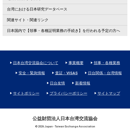
台湾における日本研究データベース
関連サイト・関連リンク
日本国内で【領事・各種証明業務の手続き】を行われる予定の方へ
日本台湾交流協会について
事業概要
領事・各種業務
安全・緊急情報
査証・VISAS
日台関係・台湾情報
日台友情
新着情報
サイトポリシー
プライバシーポリシー
サイトマップ
公益財団法人日本台湾交流協会
© 2026 Japan - Taiwan Exchange Association