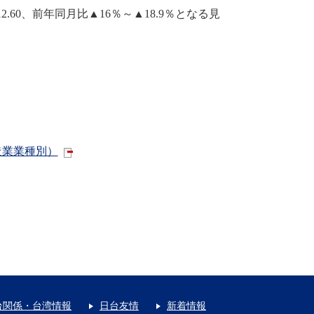
.60、前年同月比▲16％～▲18.9％となる見
造業業種別）
台関係・台湾情報
日台友情
新着情報