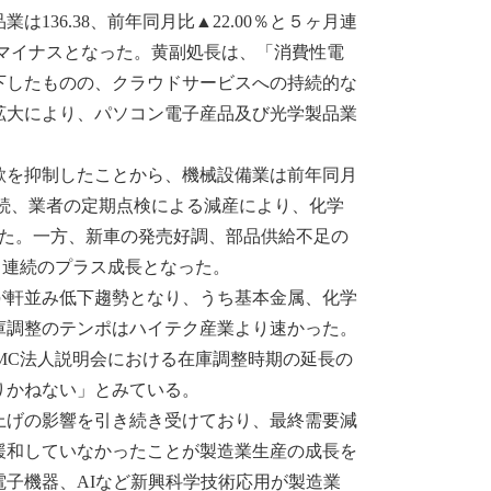
36.38、前年同月比▲22.00％と５ヶ月連
のマイナスとなった。黄副処長は、「消費性電
下したものの、クラウドサービスへの持続的な
拡大により、パソコン電子産品及び光学製品業
を抑制したことから、機械設備業は前年同月
持続、業者の定期点検による減産により、化学
となった。一方、新車の発売好調、部品供給不足の
月連続のプラス成長となった。
が軒並み低下趨勢となり、うち基本金属、化学
在庫調整のテンポはハイテク産業より速かった。
MC法人説明会における在庫調整時期の延長の
りかねない」とみている。
げの影響を引き続き受けており、最終需要減
緩和していなかったことが製造業生産の成長を
子機器、AIなど新興科学技術応用が製造業