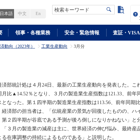
よく検
検索キーワード
日本語
中文
En
要
領事・各種業務
安全・緊急情報
査証・VISA
済動向（2023年）
工業生産動向
3月分
>
>
済部統計処は４月24日、最新の工業生産動向を発表した。これに
同月比▲14.52％となり、３月の製造業生産指数は121.33、前
スとなった。第１四半期の製造業生産指数は113.56、前年同期比
。経済部の担当者は、「伝統産業の景気が回復したものの、ハ
、第２四半期が谷底である予測が後ろ倒しになりかねない」と
、「３月の製造業の減産は主に、世界経済の伸び悩み、最終産
よる在庫調整の持続によるものである」と説明した。