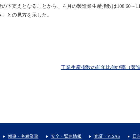
産の下支えとなることから、４月の製造業生産指数は108.60～112
み」との見方を示した。
工業生産指数の前年比伸び率（製
領事・各種業務
安全・緊急情報
査証・VISAS
日