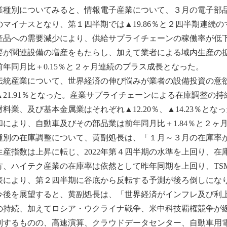
種別についてみると、情報電子産業について、３月の電子部品業は1
のマイナスとなり、第１四半期では▲19.86％と２四半期連続
産品への需要減少により、供給サプライチェーンの稼働率が低
要が関連設備の増産をもたらし、加えて業者による域内生産の
前年同月比＋0.15％と２ヶ月連続のプラス成長となった。
統産業について、世界経済の伸び悩みが業者の設備投資の意欲
▲21.91％となった。産業サプライチェーンによる在庫調整の
材料業、及び基本金属業はそれぞれ▲12.20％、▲14.23％
和により、自動車及びその部品業は前年同月比＋1.84％と２ヶ
種別の在庫調整について、黄副処長は、「１月～３月の在庫率
生産指数は上昇に転じ、2022年第４四半期の水準を上回り、
方、ハイテク産業の在庫率は依然として昨年同期を上回り、TS
表により、第２四半期に谷底から反転する予測が後ろ倒しにな
後を展望すると、黄副処長は、「世界経済がインフレ及び利上
の持続、加えてロシア・ウクライナ戦争、米中科技覇権競争が
制するものの、高速演算、クラウドデータセンター、自動車用電