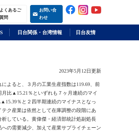
索される語
よくあるご
お問い合
質問
わせ
S
日台関係・台湾情報
日台友情
2023年5月12日更新
よると、３月の工業生産指数は119.69、前
年同月比▲15.21％といずれも７ヶ月連続のマイ
▲15.39％と２四半期連続のマイナスとなっ
イテク産業は依然として在庫調整の段階にあ
分析している。黄偉傑・経済部統計処副処長
品への需要減少、加えて産業サプライチェーン