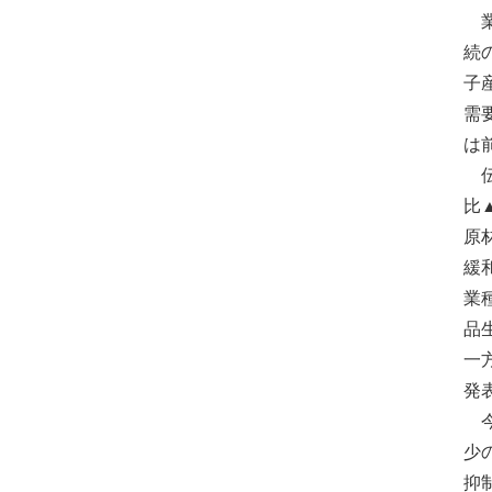
業
続
子
需
は
伝
比
原
緩
業
品
一
発
今
少
抑