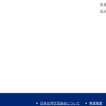
生
込
日本台湾交流協会について
事業概要