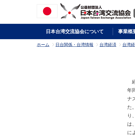
日本台湾交流協会について
事業概
ホーム
日台関係・台湾情報
台湾経済
台湾経
>
>
>
経
年
ナ
た
り
は
に