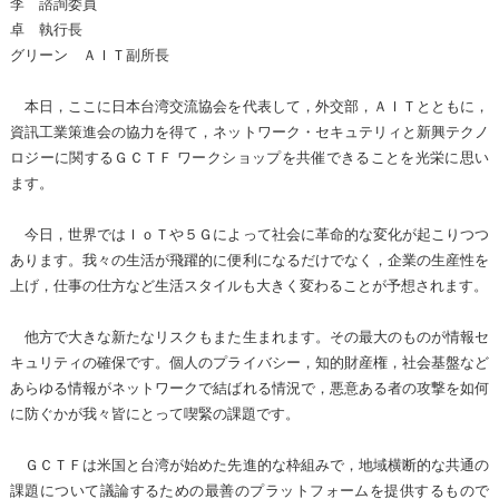
李 諮詢委員
卓 執行長
グリーン ＡＩＴ副所長
本日，ここに日本台湾交流協会を代表して，外交部，ＡＩＴとともに，
資訊工業策進会の協力を得て，ネットワーク・セキュテリィと新興テクノ
ロジーに関するＧＣＴＦ ワークショップを共催できることを光栄に思い
ます。
今日，世界ではＩｏＴや５Ｇによって社会に革命的な変化が起こりつつ
あります。我々の生活が飛躍的に便利になるだけでなく，企業の生産性を
上げ，仕事の仕方など生活スタイルも大きく変わることが予想されます。
他方で大きな新たなリスクもまた生まれます。その最大のものが情報セ
キュリティの確保です。個人のプライバシー，知的財産権，社会基盤など
あらゆる情報がネットワークで結ばれる情況で，悪意ある者の攻撃を如何
に防ぐかが我々皆にとって喫緊の課題です。
ＧＣＴＦは米国と台湾が始めた先進的な枠組みで，地域横断的な共通の
課題について議論するための最善のプラットフォームを提供するもので