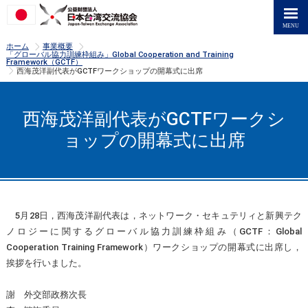
>
>
ホーム
事業概要
「グローバル協力訓練枠組み」Global Cooperation and Training
Framework（GCTF）
>
西海茂洋副代表がGCTFワークショップの開幕式に出席
西海茂洋副代表がGCTFワークシ
ョップの開幕式に出席
5月28日，西海茂洋副代表は，ネットワーク・セキュテリィと新興テク
ノロジーに関するグローバル協力訓練枠組み（GCTF：Global
Cooperation Training Framework）ワークショップの開幕式に出席し，
挨拶を行いました。
謝 外交部政務次長