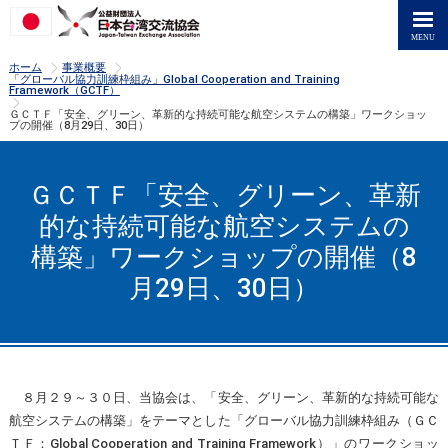
>
>
ホーム
事業概要
「グローバル協力訓練枠組み」Global Cooperation and Training
Framework（GCTF）
>
ＧＣＴＦ「安全、グリーン、革新的な持続可能な航空システムの構築」ワークショッ
プの開催（8月29日、30日）
ＧＣＴＦ「安全、グリーン、革新
的な持続可能な航空システムの
構築」ワークショップの開催（8
月29日、30日）
８月２９～３０日、当協会は、「安全、グリーン、革新的な持続可能な
航空システムの構築」をテーマとした「グローバル協力訓練枠組み（ＧＣ
ＴＦ：Global Cooperation and Training Framework）」のワークショッ