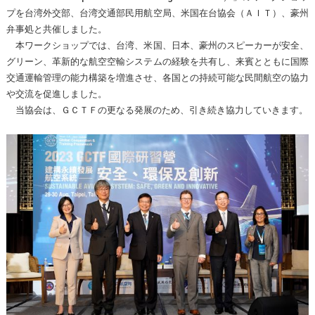
プを台湾外交部、台湾交通部民用航空局、米国在台協会（ＡＩＴ）、豪州
弁事処と共催しました。
本ワークショップでは、台湾、米国、日本、豪州のスピーカーが安全、
グリーン、革新的な航空空輸システムの経験を共有し、来賓とともに国際
交通運輸管理の能力構築を増進させ、各国との持続可能な民間航空の協力
や交流を促進しました。
当協会は、ＧＣＴＦの更なる発展のため、引き続き協力していきます。