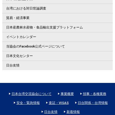
台湾における対日世論調査
貿易・経済事業
日本産農林水産物・食品輸出支援プラットフォーム
イベントカレンダー
当協会のFacebook公式ページについて
日本文化センター
日台友情
日本台湾交流協会について
事業概要
領事・各種業務
安全・緊急情報
査証・VISAS
日台関係・台湾情報
日台友情
新着情報