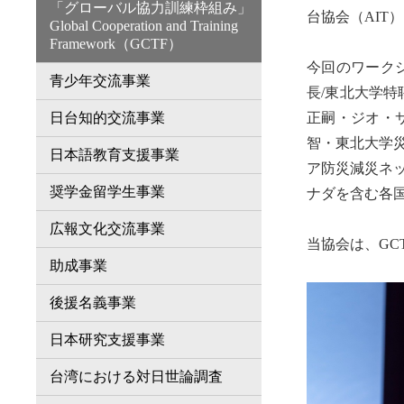
「グローバル協力訓練枠組み」
台協会（AIT
Global Cooperation and Training
Framework（GCTF）
今回のワーク
青少年交流事業
長/東北大学
日台知的交流事業
正嗣・ジオ・
智・東北大学
日本語教育支援事業
ア防災減災ネ
奨学金留学生事業
ナダを含む各
広報文化交流事業
当協会は、GC
助成事業
後援名義事業
日本研究支援事業
台湾における対日世論調査