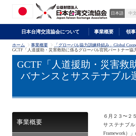
日本語
中
日本台湾交流協会について
事業概要
領事
ホーム
事業概要
「グローバル協力訓練枠組み」Global Cooperatio
>
>
GCTF「人道援助・災害救助に係るグローバル官民パートナー協力:
GCTF「人道援助・災害救
バナンスとサステナブル運営
６月２３〜２
事業概要
サステナブル運営」
Framewo