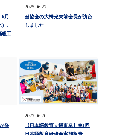
2025.06.27
6月
当協会の大橋光夫前会長が訪台
北）、
しました
高級工
2025.06.20
が発
【日本語教育支援事業】第1回
日本語教育研修会実施報告