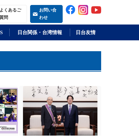
索される語
よくあるご
お問い合
質問
わせ
S
日台関係・台湾情報
日台友情