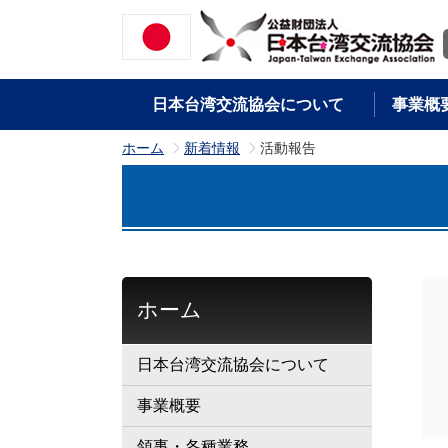
日本台湾交流協会について
事業概
ホーム
新着情報
活動報告
>
>
ホーム
日本台湾交流協会について
事業概要
領事・各種業務