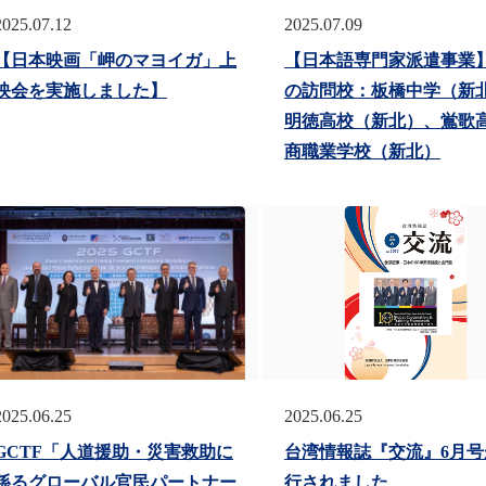
2025.07.12
2025.07.09
【日本映画「岬のマヨイガ」上
【日本語専門家派遣事業】
映会を実施しました】
の訪問校：板橋中学（新
明徳高校（新北）、鴬歌
商職業学校（新北）
2025.06.25
2025.06.25
GCTF「人道援助・災害救助に
台湾情報誌『交流』6月号
係るグローバル官民パートナー
行されました