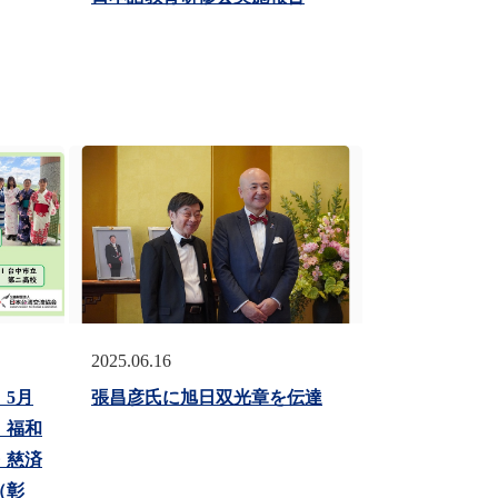
2025.06.16
5月
張昌彦氏に旭日双光章を伝達
、福和
・慈済
（彰