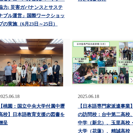
協力: 災害ガバナンスとサステ
ナブル運営」国際ワークショッ
プの実施（6月23日～25日）
2025.06.18
2025.06.18
【桃園：国立中央大学付属中壢
【日本語専門家派遣事業】
高校】日本語教育支援の図書を
の訪問校：台中第二高校
贈呈
中学（新北）、玉里高校
大学（花蓮）、精誠高校