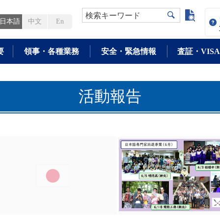
よく検
検索キーワード
日本語
中文
En
要
領事・各種業務
安全・緊急情報
査証・VISA
活動報告