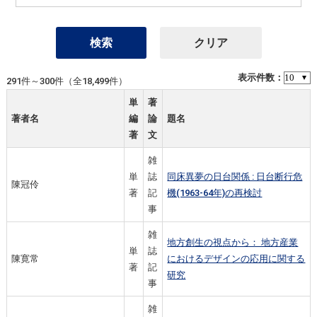
表示件数：
291件～300件（全18,499件）
単
著
著者名
編
論
題名
著
文
雑
単
誌
同床異夢の日台関係 : 日台断行危
陳冠伶
著
記
機(1963-64年)の再検討
事
雑
地方創生の視点から： 地方産業
単
誌
陳寛常
におけるデザインの応用に関する
著
記
研究
事
雑