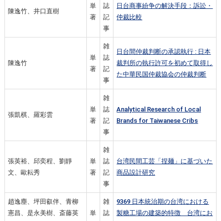
単
誌
日台商事紛争の解決手段：訴訟・
陳逸竹、井口直樹
著
記
仲裁比較
事
雑
日台間仲裁判断の承認執行 : 日本
単
誌
陳逸竹
裁判所の執行許可を初めて取得し
著
記
た中華民国仲裁協会の仲裁判断
事
雑
単
誌
Analytical Research of Local
張凱棋、羅彩雲
著
記
Brands for Taiwanese Cribs
事
雑
張英裕、邱奕程、劉靜
単
誌
台湾民間工芸「捏麺」に基づいた
文、歐耘秀
著
記
商品設計研究
事
趙逸塵、坪田叡伴、青柳
雑
9369 日本統治期の台湾における
憲昌、是永美樹、斎藤英
単
誌
製糖工場の建築的特徴 台湾にお