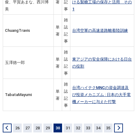
俊、平賀あまな、西川博
著
記
ける製糖工場の保存と活用 その
美
事
1
雑
単
誌
ChuangTravis
台湾空軍の高速道路離着陸訓練
著
記
事
雑
単
誌
東アジアの安全保障における日台
玉澤徳一郎
著
記
の役割
事
雑
台湾ハイテクMNCの資金調達及
単
誌
TabataMayumi
び投資メカニズム : 日本の大手電
著
記
機メーカーに与えた打撃
事
＜
26
27
28
29
30
31
32
33
34
35
＞