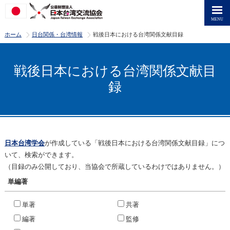
>
>
ホーム
日台関係・台湾情報
戦後日本における台湾関係文献目録
戦後日本における台湾関係文献目
録
日本台湾学会
が作成している「戦後日本における台湾関係文献目録」につ
いて、検索ができます。
（目録のみ公開しており、当協会で所蔵しているわけではありません。）
単編著
単著
共著
編著
監修