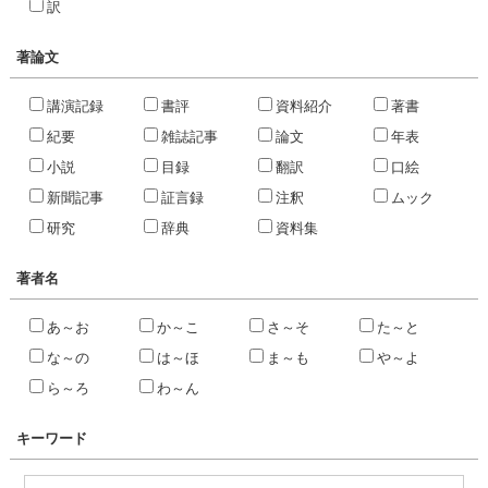
訳
著論文
講演記録
書評
資料紹介
著書
紀要
雑誌記事
論文
年表
小説
目録
翻訳
口絵
新聞記事
証言録
注釈
ムック
研究
辞典
資料集
著者名
あ～お
か～こ
さ～そ
た～と
な～の
は～ほ
ま～も
や～よ
ら～ろ
わ～ん
キーワード