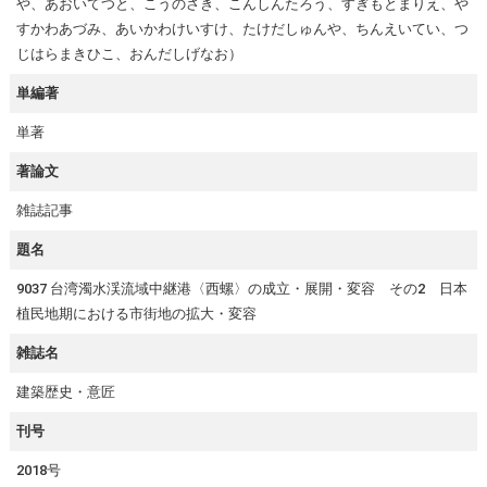
や、あおいてつと、こうのさき、こんしんたろう、すぎもとまりえ、や
すかわあづみ、あいかわけいすけ、たけだしゅんや、ちんえいてい、つ
じはらまきひこ、おんだしげなお）
単編著
単著
著論文
雑誌記事
題名
9037 台湾濁水渓流域中継港〈西螺〉の成立・展開・変容 その2 日本
植民地期における市街地の拡大・変容
雑誌名
建築歴史・意匠
刊号
2018号