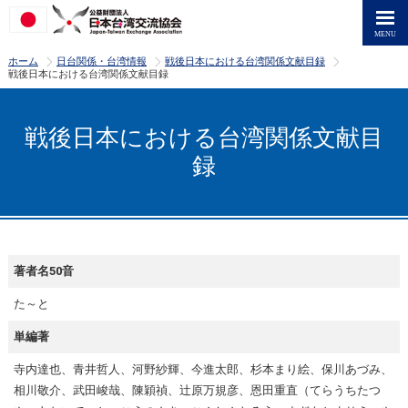
>
>
>
ホーム
日台関係・台湾情報
戦後日本における台湾関係文献目録
戦後日本における台湾関係文献目録
戦後日本における台湾関係文献目
録
著者名50音
た～と
単編著
寺内達也、青井哲人、河野紗輝、今進太郎、杉本まり絵、保川あづみ、
相川敬介、武田峻哉、陳穎禎、辻原万規彦、恩田重直（てらうちたつ