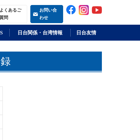
索される語
よくあるご
お問い合
質問
わせ
S
日台関係・台湾情報
日台友情
目録