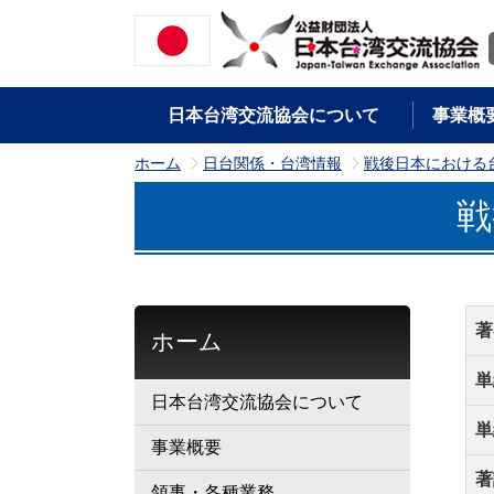
日本台湾交流協会について
事業概
ホーム
日台関係・台湾情報
戦後日本における
>
>
戦
著
ホーム
単
日本台湾交流協会について
単
事業概要
著
領事・各種業務