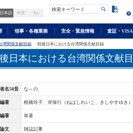
よく検
検索キーワード
日本語
中文
En
要
領事・各種業務
安全・緊急情報
査証・VISA
台湾関係文献目録
戦後日本における台湾関係文献目録
>
後日本における台湾関係文献
者名50音
な～の
編著
根橋玲子、岸保行（ねはしれいこ、きしやすゆき）
編著
単著
論文
雑誌記事