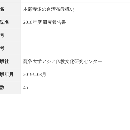
名
本願寺派の台湾布教概史
誌名
2018年度 研究報告書
号
考
版社
龍谷大学アジア仏教文化研究センター
版年月
2019年03月
数
45