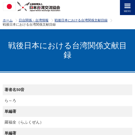
>
>
>
ホーム
日台関係・台湾情報
戦後日本における台湾関係文献目録
戦後日本における台湾関係文献目録
戦後日本における台湾関係文献目
録
著者名50音
ら～ろ
単編著
羅福全（らふくぜん）
単編著