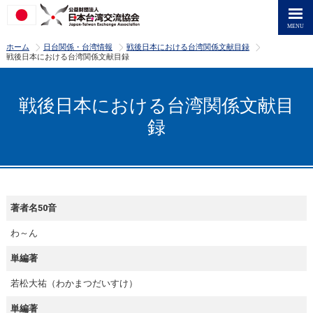
>
>
>
ホーム
日台関係・台湾情報
戦後日本における台湾関係文献目録
戦後日本における台湾関係文献目録
戦後日本における台湾関係文献目
録
著者名50音
わ～ん
単編著
若松大祐（わかまつだいすけ）
単編著