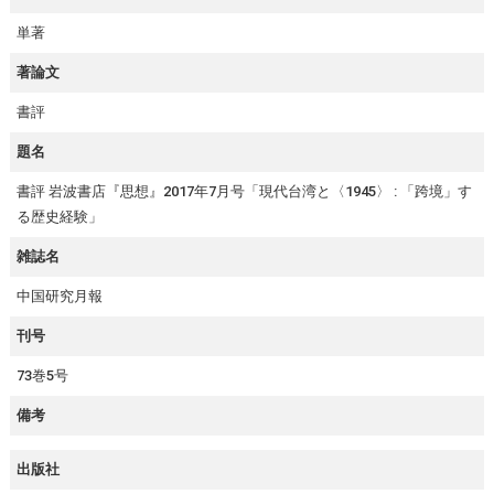
単著
著論文
書評
題名
書評 岩波書店『思想』2017年7月号「現代台湾と〈1945〉 : 「跨境」す
る歴史経験」
雑誌名
中国研究月報
刊号
73巻5号
備考
出版社