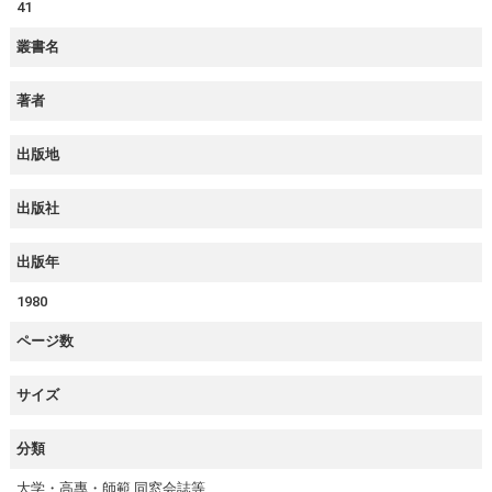
41
叢書名
著者
出版地
出版社
出版年
1980
ページ数
サイズ
分類
大学・高專・師範 同窓会誌等