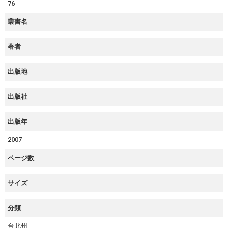
76
叢書名
著者
出版地
出版社
出版年
2007
ページ数
サイズ
分類
台北州