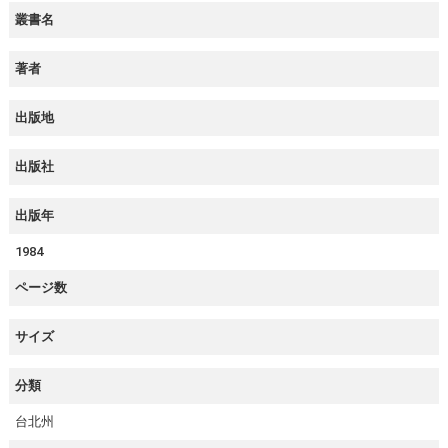
叢書名
著者
出版地
出版社
出版年
1984
ページ数
サイズ
分類
台北州