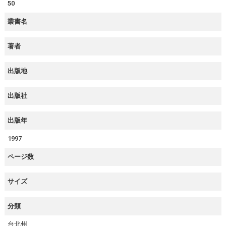
50
叢書名
著者
出版地
出版社
出版年
1997
ページ数
サイズ
分類
台北州