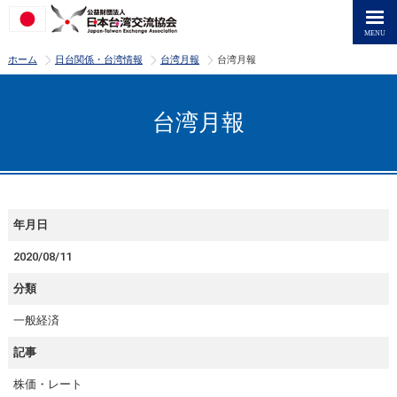
>
>
>
ホーム
日台関係・台湾情報
台湾月報
台湾月報
台湾月報
年月日
2020
/
08
/
11
分類
一般経済
記事
株価・レート