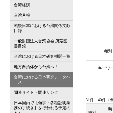
台湾経済
台湾月報
戦後日本における台湾関係文献
目録
一般財団法人台湾協会 所蔵図
書目録
種別
台湾における日本研究機関一覧
地方自治体から台湾へ！
キーワ
台湾における日本研究データベ
ース
関連サイト・関連リンク
31件～40件（全
日本国内で【領事・各種証明業
務の手続き】を行われる予定の
時
種別
方へ