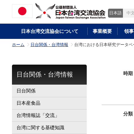
日本語
中
日本台湾交流協会について
事業概要
領事
ホーム
日台関係・台湾情報
台湾における日本研究データベ
>
>
日台関係・台湾情報
時期
日台関係
日本産食品
分類
台湾情報誌「交流」
台湾に関する基礎知識