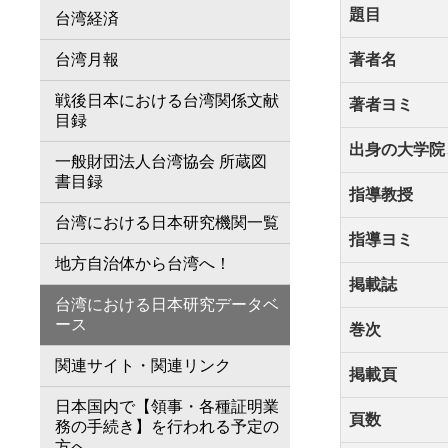
題目
台湾経済
台湾月報
著者名
戦後日本における台湾関係文献
著者ヨミ
目録
出身の大学院
一般財団法人台湾協会 所蔵図
書目録
指導教授
台湾における日本研究機関一覧
指導ヨミ
地方自治体から台湾へ！
掲載誌
台湾における日本研究データベ
ース
巻次
関連サイト・関連リンク
掲載頁
日本国内で【領事・各種証明業
頁数
務の手続き】を行われる予定の
方へ