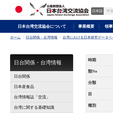
日本語
中
日本台湾交流協会について
事業概要
領事
ホーム
日台関係・台湾情報
台湾における日本研究データベ
>
>
時期
日台関係・台湾情報
類No
日台関係
分類
日本産食品
目
台湾情報誌「交流」
種別
台湾に関する基礎知識