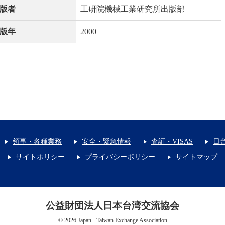
版者
工研院機械工業研究所出版部
版年
2000
領事・各種業務
安全・緊急情報
査証・VISAS
日
サイトポリシー
プライバシーポリシー
サイトマップ
公益財団法人日本台湾交流協会
© 2026 Japan - Taiwan Exchange Association