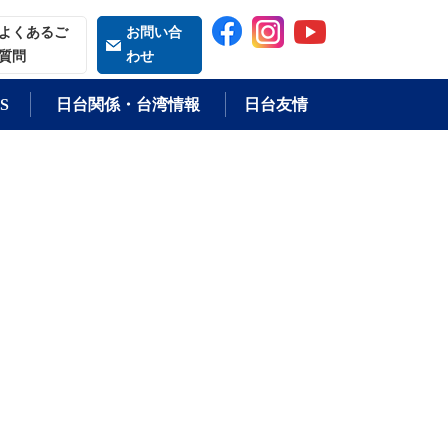
索される語
よくあるご
お問い合
質問
わせ
S
日台関係・台湾情報
日台友情