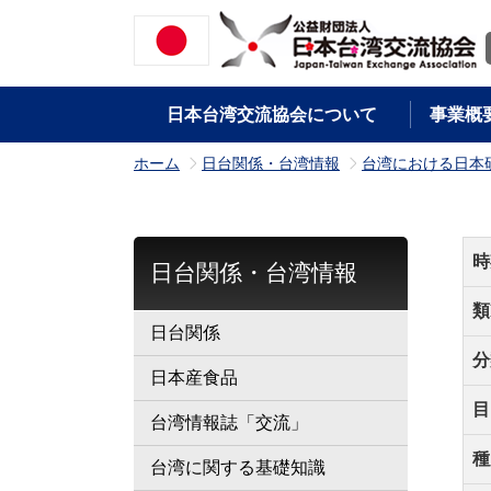
日本台湾交流協会について
事業概
ホーム
日台関係・台湾情報
台湾における日本
>
>
時
日台関係・台湾情報
類
日台関係
分
日本産食品
目
台湾情報誌「交流」
種
台湾に関する基礎知識