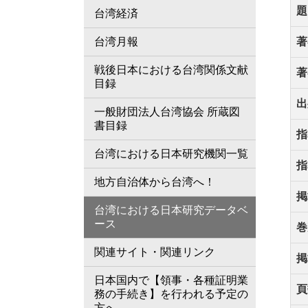
題
台湾経済
台湾月報
著
戦後日本における台湾関係文献
著
目録
出
一般財団法人台湾協会 所蔵図
書目録
指
台湾における日本研究機関一覧
指
地方自治体から台湾へ！
掲
台湾における日本研究データベ
ース
巻
関連サイト・関連リンク
掲
日本国内で【領事・各種証明業
頁
務の手続き】を行われる予定の
方へ