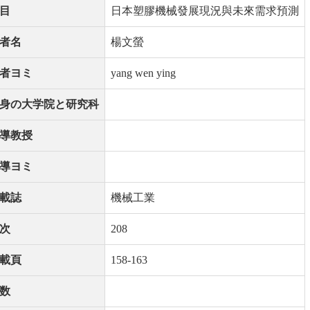
目
日本塑膠機械發展現況與未來需求預測
者名
楊文螢
者ヨミ
yang wen ying
身の大学院と研究科
導教授
導ヨミ
載誌
機械工業
次
208
載頁
158-163
数