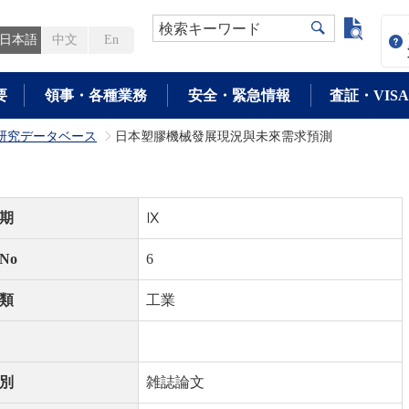
よく検
検索キーワード
日本語
中文
En
要
領事・各種業務
安全・緊急情報
査証・VISA
研究データベース
日本塑膠機械發展現況與未來需求預測
>
期
Ⅸ
No
6
類
工業
別
雑誌論文