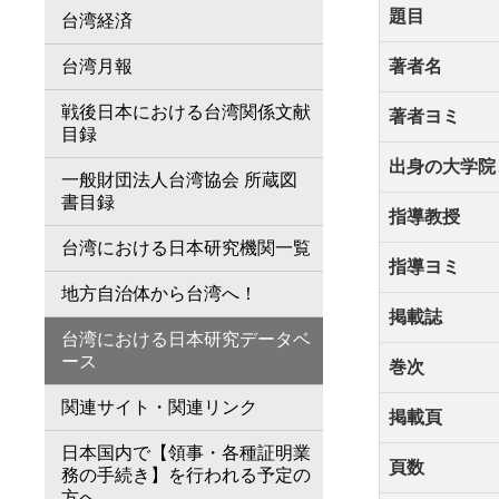
題目
台湾経済
台湾月報
著者名
戦後日本における台湾関係文献
著者ヨミ
目録
出身の大学院
一般財団法人台湾協会 所蔵図
書目録
指導教授
台湾における日本研究機関一覧
指導ヨミ
地方自治体から台湾へ！
掲載誌
台湾における日本研究データベ
ース
巻次
関連サイト・関連リンク
掲載頁
日本国内で【領事・各種証明業
頁数
務の手続き】を行われる予定の
方へ