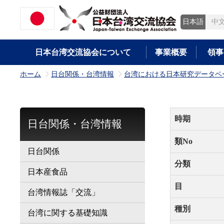
日本語
中
日本台湾交流協会について
事業概要
領事
ホーム
日台関係・台湾情報
台湾における日本研究データベ
>
>
時期
日台関係・台湾情報
類No
日台関係
分類
日本産食品
目
台湾情報誌「交流」
種別
台湾に関する基礎知識