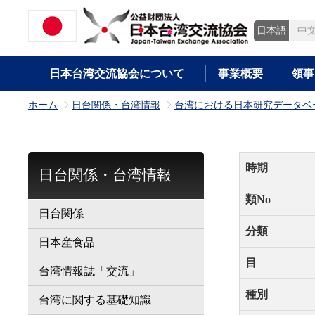
日本語
中
日本台湾交流協会について
事業概要
領事
ホーム
日台関係・台湾情報
台湾における日本研究データベ
>
>
時期
日台関係・台湾情報
類No
日台関係
分類
日本産食品
目
台湾情報誌「交流」
種別
台湾に関する基礎知識