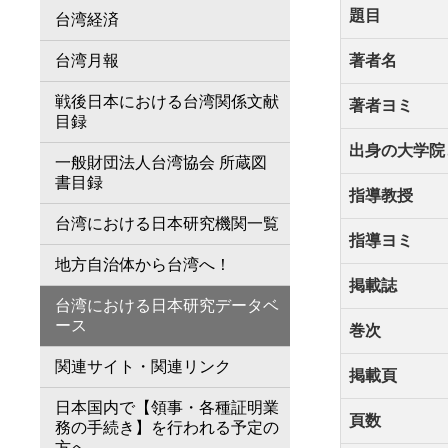
題目
台湾経済
台湾月報
著者名
戦後日本における台湾関係文献
著者ヨミ
目録
出身の大学院
一般財団法人台湾協会 所蔵図
書目録
指導教授
台湾における日本研究機関一覧
指導ヨミ
地方自治体から台湾へ！
掲載誌
台湾における日本研究データベ
ース
巻次
関連サイト・関連リンク
掲載頁
日本国内で【領事・各種証明業
頁数
務の手続き】を行われる予定の
方へ