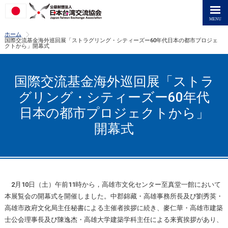
>
ホーム
国際交流基金海外巡回展「ストラグリング・シティーズー60年代日本の都市プロジェ
クトから」開幕式
国際交流基金海外巡回展「ストラ
グリング・シティーズー60年代
日本の都市プロジェクトから」
開幕式
2月10日（土）午前11時から，高雄市文化センター至真堂一館において
本展覧会の開幕式を開催しました。中郡錦藏・高雄事務所長及び劉秀英・
高雄市政府文化局主任秘書による主催者挨拶に続き、麥仁華・高雄市建築
士公会理事長及び陳逸杰・高雄大学建築学科主任による来賓挨拶があり、