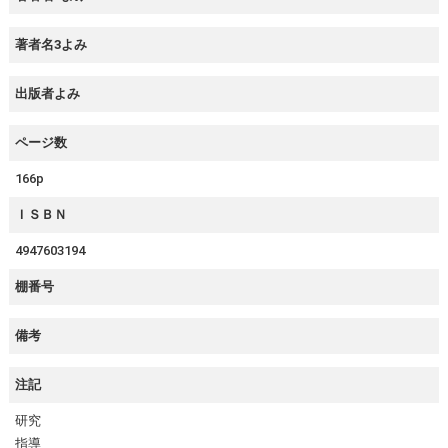
著者名3よみ
出版者よみ
ページ数
166p
ＩＳＢＮ
4947603194
棚番号
備考
注記
研究
指導