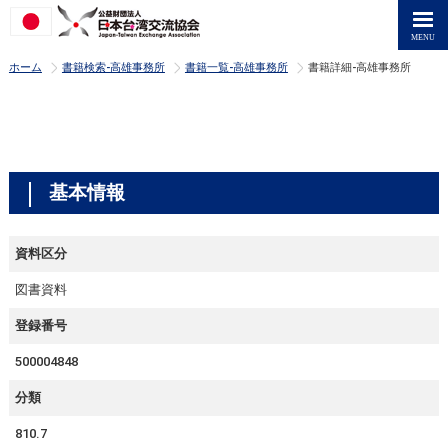
>
>
>
ホーム
書籍検索-高雄事務所
書籍一覧-高雄事務所
書籍詳細-高雄事務所
基本情報
資料区分
図書資料
登録番号
500004848
分類
810.7