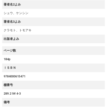
著者名2よみ
シュウ、ケンシン
著者名3よみ
クラモト、トモアキ
出版者よみ
ページ数
184p
ＩＳＢＮ
9784000615471
棚番号
289.2 IW 4-3
備考