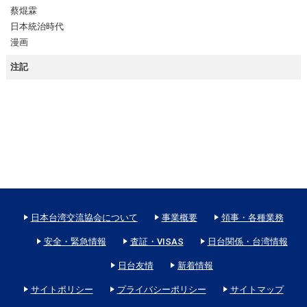
蔡焜霖
日本統治時代
漫画
注記
日本台湾交流協会について
事業概要
領事・各種業務
安全・緊急情報
査証・VISAS
日台関係・台湾情報
日台友情
新着情報
サイトポリシー
プライバシーポリシー
サイトマップ