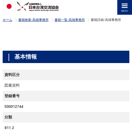
>
>
>
ホーム
書籍検索-高雄事務所
書籍一覧-高雄事務所
書籍詳細-高雄事務所
基本情報
資料区分
図書資料
登録番号
500012744
分類
811.2