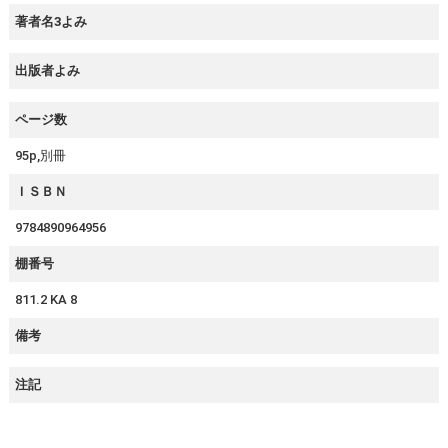
著者名3よみ
出版者よみ
ページ数
95p,別冊
ＩＳＢＮ
9784890964956
棚番号
811.2 KA 8
備考
注記