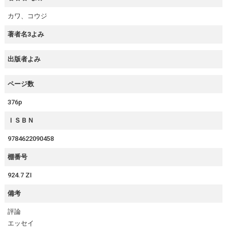
カワ、コウジ
著者名3よみ
出版者よみ
ページ数
376p
ＩＳＢＮ
9784622090458
棚番号
924.7 ZI
備考
評論
エッセイ