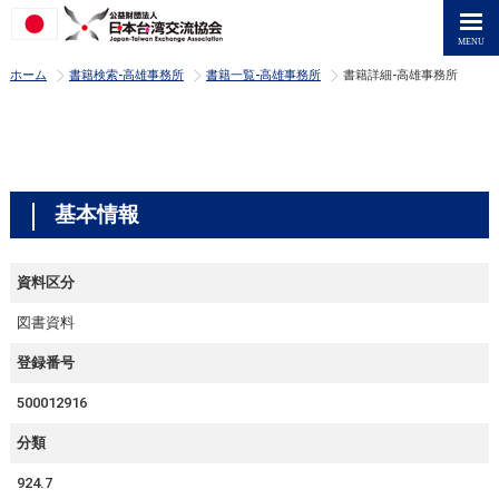
>
>
>
ホーム
書籍検索-高雄事務所
書籍一覧-高雄事務所
書籍詳細-高雄事務所
基本情報
資料区分
図書資料
登録番号
500012916
分類
924.7