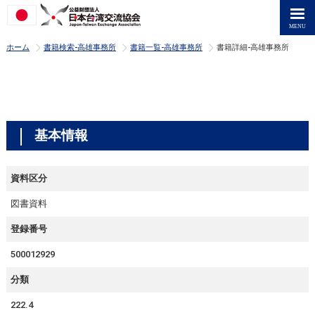
>
>
>
ホーム
書籍検索-高雄事務所
書籍一覧-高雄事務所
書籍詳細-高雄事務所
基本情報
資料区分
図書資料
登録番号
500012929
分類
222.4