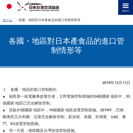
>
ホーム
各國・地區對日本產食品的進口管制情形等
各國・地區對日本產食品的進口管
制情形等
2019年12月11日
１ 各國・地區的進口管制動向
● 福島第一核電廠事故發生後，立即實施管制措施的54個國家‧地區中，33
個國家‧地區已完全解除管制。
● 其餘21個國家‧地區中，19個國家‧地區放寬管制措施。2019年，巴林、
剛果民主共和國、汶萊完全解除管制，新加坡、美國、菲律賓、UAE、澳
門、EU放寬管制措施。
● 另一方面，僅韓國及台灣加強管制措施。