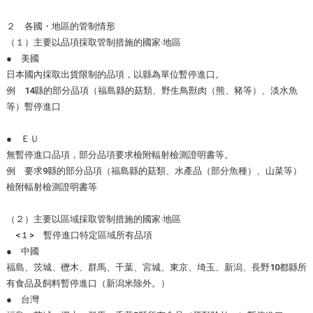
２ 各國・地區的管制情形
（１）主要以品項採取管制措施的國家‧地區
● 美國
日本國內採取出貨限制的品項，以縣為單位暫停進口。
例 14縣的部分品項（福島縣的菇類、野生鳥獸肉（熊、豬等）、淡水魚
等）暫停進口
● ＥＵ
無暫停進口品項，部分品項要求檢附輻射檢測證明書等。
例 要求9縣的部分品項（福島縣的菇類、水產品（部分魚種）、山菜等）
檢附輻射檢測證明書等
（２）主要以區域採取管制措施的國家‧地區
<１> 暫停進口特定區域所有品項
● 中國
福島、茨城、櫪木、群馬、千葉、宮城、東京、埼玉、新潟、長野10都縣所
有食品及飼料暫停進口（新潟米除外。）
● 台灣